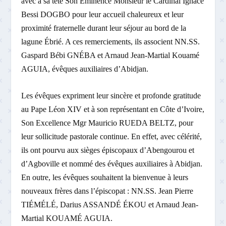
avec à sa tête Son Éminence Monsieur le Cardinal Ignace
Bessi DOGBO pour leur accueil chaleureux et leur
proximité fraternelle durant leur séjour au bord de la
lagune Ébrié. A ces remerciements, ils associent NN.SS.
Gaspard Bébi GNÉBA et Arnaud Jean-Martial Kouamé
AGUIA, évêques auxiliaires d’Abidjan.
Les évêques expriment leur sincère et profonde gratitude
au Pape Léon XIV et à son représentant en Côte d’Ivoire,
Son Excellence Mgr Mauricio RUEDA BELTZ, pour
leur sollicitude pastorale continue. En effet, avec célérité,
ils ont pourvu aux sièges épiscopaux d’Abengourou et
d’Agboville et nommé des évêques auxiliaires à Abidjan.
En outre, les évêques souhaitent la bienvenue à leurs
nouveaux frères dans l’épiscopat : NN.SS. Jean Pierre
TIÉMÉLÉ, Darius ASSANDÉ ÉKOU et Arnaud Jean-
Martial KOUAMÉ AGUIA.