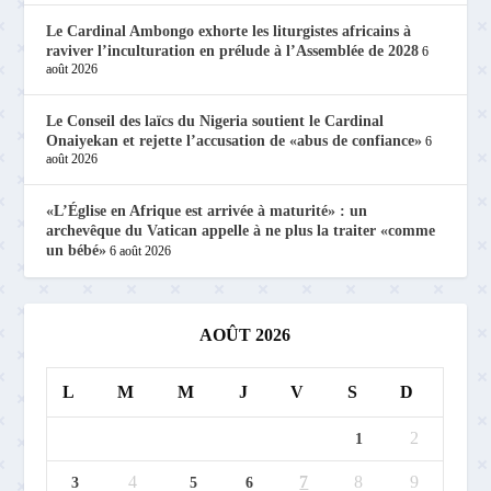
Le Cardinal Ambongo exhorte les liturgistes africains à
raviver l’inculturation en prélude à l’Assemblée de 2028
6
août 2026
Le Conseil des laïcs du Nigeria soutient le Cardinal
Onaiyekan et rejette l’accusation de «abus de confiance»
6
août 2026
«L’Église en Afrique est arrivée à maturité» : un
archevêque du Vatican appelle à ne plus la traiter «comme
un bébé»
6 août 2026
AOÛT 2026
L
M
M
J
V
S
D
2
1
4
7
8
9
3
5
6