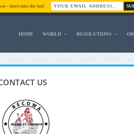
ow - don't miss the fun!
HOME
WORLD
RESOLUTIONS
O
CONTACT US