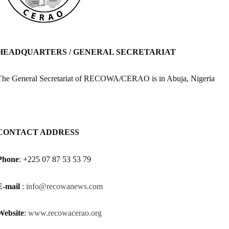
H
EADQUARTERS / GENERAL SECRETARIAT
The General Secretariat of RECOWA/CERAO is in Abuja, Nigeria
CONTACT ADDRESS
Phone
: +225 07 87 53 53 79
E-mail
:
info@recowanews.com
Website
:
www.recowacerao.org