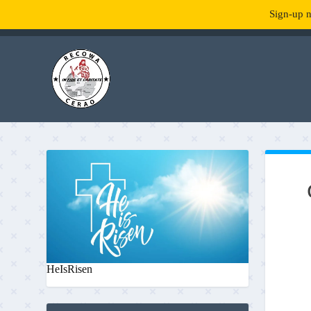
Sign-up n
TENDANCE :
What is RecowaCerao?
HeIsRisen