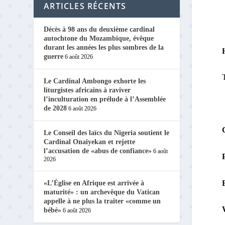
ARTICLES RÉCENTS
Décès à 98 ans du deuxième cardinal
autochtone du Mozambique, évêque
durant les années les plus sombres de la
guerre
6 août 2026
Le Cardinal Ambongo exhorte les
liturgistes africains à raviver
l’inculturation en prélude à l’Assemblée
de 2028
6 août 2026
Le Conseil des laïcs du Nigeria soutient le
Cardinal Onaiyekan et rejette
l’accusation de «abus de confiance»
6 août
2026
«L’Église en Afrique est arrivée à
maturité» : un archevêque du Vatican
appelle à ne plus la traiter «comme un
bébé»
6 août 2026