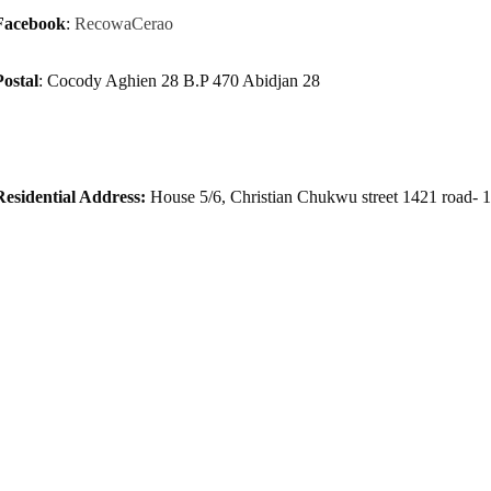
Facebook
:
RecowaCerao
Postal
: Cocody Aghien 28 B.P 470 Abidjan 28
Residential Address:
House 5/6, Christian Chukwu street 1421 road- 1