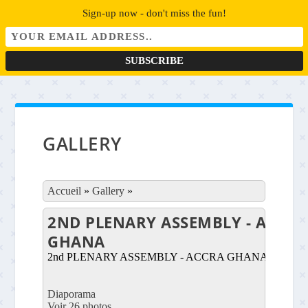
Sign-up now - don't miss the fun!
GALLERY
Accueil
»
Gallery
»
2ND PLENARY ASSEMBLY - ACCRA
GHANA
2nd PLENARY ASSEMBLY - ACCRA GHANA
Diaporama
Voir 26 photos