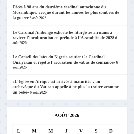
Décès à 98 ans du deuxième cardinal autochtone du
Mozambique, évêque durant les années les plus sombres de
la guerre
6 août 2026
Le Cardinal Ambongo exhorte les liturgistes africains à
raviver l’inculturation en prélude à l’Assemblée de 2028
6
août 2026
Le Conseil des laïcs du Nigeria soutient le Cardinal
Onaiyekan et rejette l’accusation de «abus de confiance»
6
août 2026
«L’Église en Afrique est arrivée à maturité» : un
archevêque du Vatican appelle à ne plus la traiter «comme
un bébé»
6 août 2026
AOÛT 2026
L
M
M
J
V
S
D