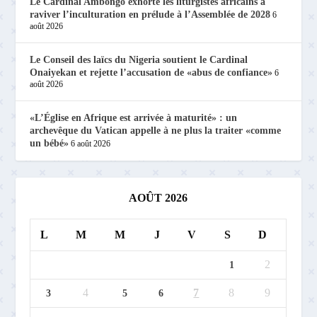
Le Cardinal Ambongo exhorte les liturgistes africains à
raviver l’inculturation en prélude à l’Assemblée de 2028
6
août 2026
Le Conseil des laïcs du Nigeria soutient le Cardinal
Onaiyekan et rejette l’accusation de «abus de confiance»
6
août 2026
«L’Église en Afrique est arrivée à maturité» : un
archevêque du Vatican appelle à ne plus la traiter «comme
un bébé»
6 août 2026
AOÛT 2026
L
M
M
J
V
S
D
2
1
4
7
8
9
3
5
6