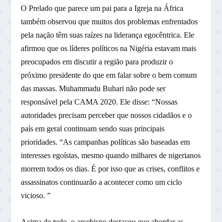
O Prelado que parece um pai para a Igreja na África
também observou que muitos dos problemas enfrentados
pela nação têm suas raízes na liderança egocêntrica. Ele
afirmou que os líderes políticos na Nigéria estavam mais
preocupados em discutir a região para produzir o
próximo presidente do que em falar sobre o bem comum
das massas. Muhammadu Buhari não pode ser
responsável pela CAMA 2020. Ele disse: “Nossas
autoridades precisam perceber que nossos cidadãos e o
país em geral continuam sendo suas principais
prioridades. “As campanhas políticas são baseadas em
interesses egoístas, mesmo quando milhares de nigerianos
morrem todos os dias. É por isso que as crises, conflitos e
assassinatos continuarão a acontecer como um ciclo
vicioso. ”
Acima de tudo, o arcebispo destacou que abordar as