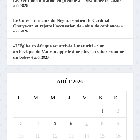
raviver l’inculturation en prélude à l’Assemblée de 2028
6
août 2026
Le Conseil des laïcs du Nigeria soutient le Cardinal
Onaiyekan et rejette l’accusation de «abus de confiance»
6
août 2026
«L’Église en Afrique est arrivée à maturité» : un
archevêque du Vatican appelle à ne plus la traiter «comme
un bébé»
6 août 2026
AOÛT 2026
L
M
M
J
V
S
D
2
1
4
7
8
9
3
5
6
10
11
12
13
14
15
16