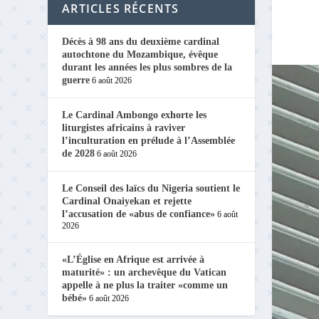
ARTICLES RÉCENTS
Décès à 98 ans du deuxième cardinal
autochtone du Mozambique, évêque
durant les années les plus sombres de la
guerre
6 août 2026
Le Cardinal Ambongo exhorte les
liturgistes africains à raviver
l’inculturation en prélude à l’Assemblée
de 2028
6 août 2026
Le Conseil des laïcs du Nigeria soutient le
Cardinal Onaiyekan et rejette
l’accusation de «abus de confiance»
6 août
2026
«L’Église en Afrique est arrivée à
maturité» : un archevêque du Vatican
appelle à ne plus la traiter «comme un
bébé»
6 août 2026