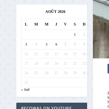
AOÛT 2026
L
M
M
J
V
S
D
2
1
4
7
8
9
3
5
6
10
11
12
13
14
15
16
17
18
19
20
21
22
23
24
25
26
27
28
29
30
31
« Juil
l
RECOWAS ON YOUTUBE