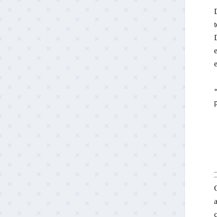
t
D
e
e
«