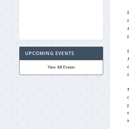
D
m
a
p
L
UPCOMING EVENTS
J
d
View All Events
m
M
c
p
n
t