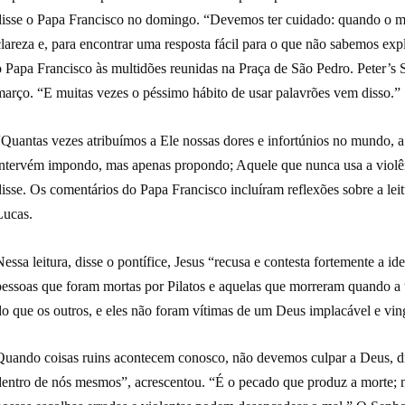
disse o Papa Francisco no domingo. “Devemos ter cuidado: quando o ma
clareza e, para encontrar uma resposta fácil para o que não sabemos ex
o Papa Francisco às multidões reunidas na Praça de São Pedro. Peter’s 
março. “E muitas vezes o péssimo hábito de usar palavrões vem disso.”
Quantas vezes atribuímos a Ele nossas dores e infortúnios no mundo, a 
intervém impondo, mas apenas propondo; Aquele que nunca usa a violênc
disse. Os comentários do Papa Francisco incluíram reflexões sobre a le
Lucas.
essa leitura, disse o pontífice, Jesus “recusa e contesta fortemente a i
pessoas que foram mortas por Pilatos e aquelas que morreram quando a 
o que os outros, e eles não foram vítimas de um Deus implacável e ving
Quando coisas ruins acontecem conosco, não devemos culpar a Deus, dis
dentro de nós mesmos”, acrescentou. “É o pecado que produz a morte; 