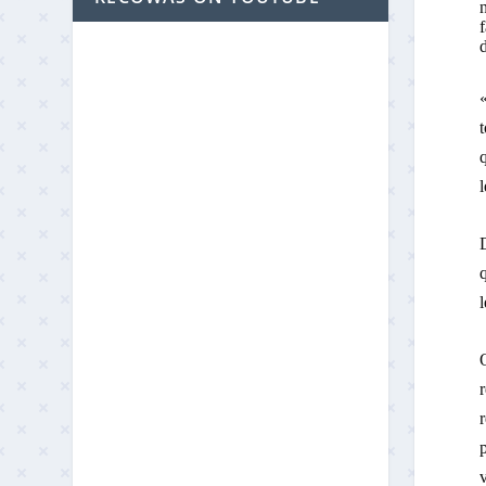
n
f
d
«
t
q
l
D
q
l
r
r
p