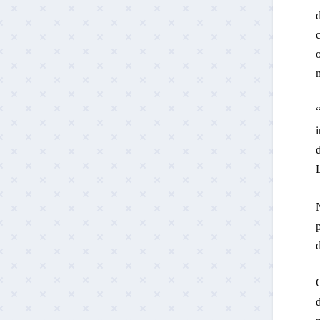
“
N
d