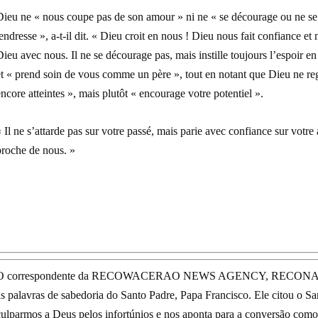
Dieu ne « nous coupe pas de son amour » ni ne « se décourage ou ne se 
endresse », a-t-il dit. « Dieu croit en nous ! Dieu nous fait confiance 
ieu avec nous. Il ne se décourage pas, mais instille toujours l’espoir e
t « prend soin de vous comme un père », tout en notant que Dieu ne reg
ncore atteintes », mais plutôt « encourage votre potentiel ».
 Il ne s’attarde pas sur votre passé, mais parie avec confiance sur votre 
proche de nous. »
O correspondente da RECOWACERAO NEWS AGENCY, RECONA, ligada
as palavras de sabedoria do Santo Padre, Papa Francisco. Ele citou o S
culparmos a Deus pelos infortúnios e nos aponta para a conversão com