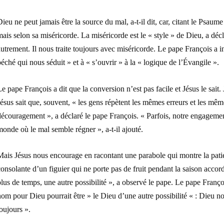
ieu ne peut jamais être la source du mal, a-t-il dit, car, citant le Psau
ais selon sa miséricorde. La miséricorde est le « style » de Dieu, a décl
utrement. Il nous traite toujours avec miséricorde. Le pape François a i
éché qui nous séduit » et à « s’ouvrir » à la « logique de l’Évangile ».
e pape François a dit que la conversion n’est pas facile et Jésus le sait. 
ésus sait que, souvent, « les gens répètent les mêmes erreurs et les mêm
écouragement », a déclaré le pape François. « Parfois, notre engagement
onde où le mal semble régner », a-t-il ajouté.
ais Jésus nous encourage en racontant une parabole qui montre la patien
onsolante d’un figuier qui ne porte pas de fruit pendant la saison accor
lus de temps, une autre possibilité », a observé le pape. Le pape Franço
om pour Dieu pourrait être » le Dieu d’une autre possibilité « : Dieu n
oujours ».