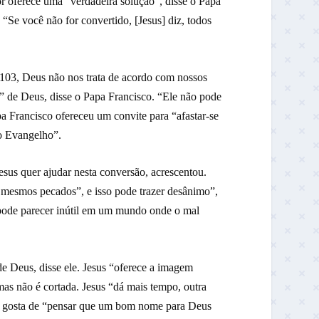
r oferece uma “verdadeira solução”, disse o Papa
 “Se você não for convertido, [Jesus] diz, todos
 103, Deus não nos trata de acordo com nossos
o” de Deus, disse o Papa Francisco. “Ele não pode
pa Francisco ofereceu um convite para “afastar-se
do Evangelho”.
esus quer ajudar nesta conversão, acrescentou.
s mesmos pecados”, e isso pode trazer desânimo”,
pode parecer inútil em um mundo onde o mal
e Deus, disse ele. Jesus “oferece a imagem
as não é cortada. Jesus “dá mais tempo, outra
ue gosta de “pensar que um bom nome para Deus