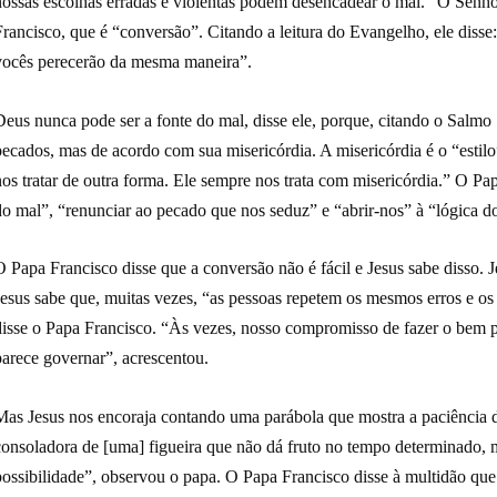
nossas escolhas erradas e violentas podem desencadear o mal.” O Senho
rancisco, que é “conversão”. Citando a leitura do Evangelho, ele disse:
vocês perecerão da mesma maneira”.
Deus nunca pode ser a fonte do mal, disse ele, porque, citando o Salmo
pecados, mas de acordo com sua misericórdia. A misericórdia é o “estil
os tratar de outra forma. Ele sempre nos trata com misericórdia.” O Pa
do mal”, “renunciar ao pecado que nos seduz” e “abrir-nos” à “lógica 
 Papa Francisco disse que a conversão não é fácil e Jesus sabe disso. J
Jesus sabe que, muitas vezes, “as pessoas repetem os mesmos erros e o
disse o Papa Francisco. “Às vezes, nosso compromisso de fazer o bem 
parece governar”, acrescentou.
Mas Jesus nos encoraja contando uma parábola que mostra a paciência d
consoladora de [uma] figueira que não dá fruto no tempo determinado, m
possibilidade”, observou o papa. O Papa Francisco disse à multidão q