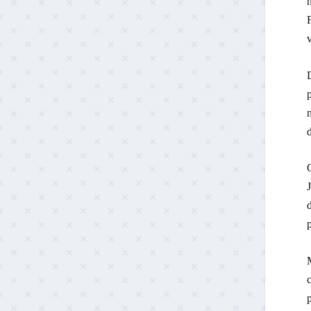
F
n
O