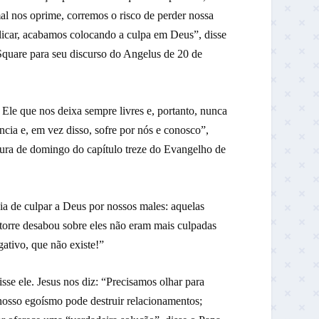
l nos oprime, corremos o risco de perder nossa
plicar, acabamos colocando a culpa em Deus”, disse
Square para seu discurso do Angelus de 20 de
Ele que nos deixa sempre livres e, portanto, nunca
ia e, em vez disso, sofre por nós e conosco”,
itura de domingo do capítulo treze do Evangelho de
deia de culpar a Deus por nossos males: aquelas
torre desabou sobre eles não eram mais culpadas
ativo, que não existe!”
se ele. Jesus nos diz: “Precisamos olhar para
nosso egoísmo pode destruir relacionamentos;