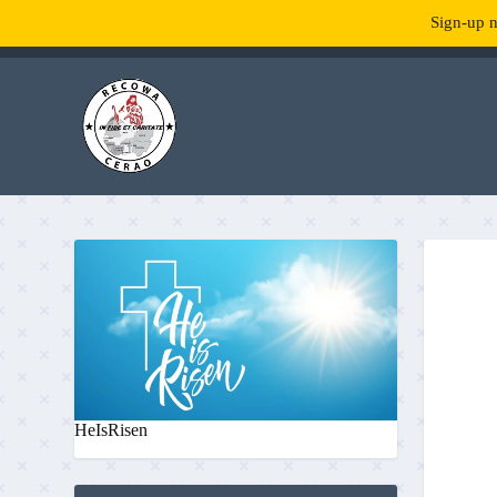
Sign-up n
TENDANCE :
What is RecowaCerao?
HeIsRisen