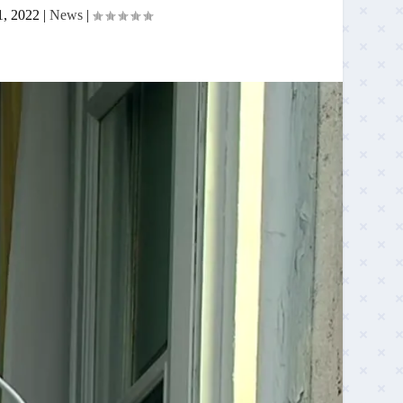
1, 2022
|
News
|