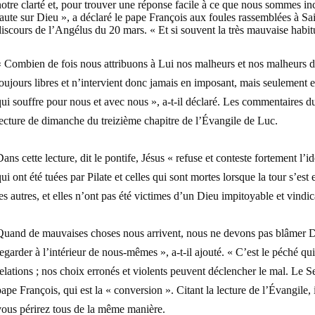
otre clarté et, pour trouver une réponse facile à ce que nous sommes inc
aute sur Dieu », a déclaré le pape François aux foules rassemblées à Sa
iscours de l’Angélus du 20 mars. « Et si souvent la très mauvaise habitud
 Combien de fois nous attribuons à Lui nos malheurs et nos malheurs da
oujours libres et n’intervient donc jamais en imposant, mais seulement en
ui souffre pour nous et avec nous », a-t-il déclaré. Les commentaires d
ecture de dimanche du treizième chapitre de l’Évangile de Luc.
ans cette lecture, dit le pontife, Jésus « refuse et conteste fortement 
ui ont été tuées par Pilate et celles qui sont mortes lorsque la tour s’est
es autres, et elles n’ont pas été victimes d’un Dieu impitoyable et vindica
Quand de mauvaises choses nous arrivent, nous ne devons pas blâmer Die
egarder à l’intérieur de nous-mêmes », a-t-il ajouté. « C’est le péché qu
elations ; nos choix erronés et violents peuvent déclencher le mal. Le S
ape François, qui est la « conversion ». Citant la lecture de l’Évangile, il
vous périrez tous de la même manière.