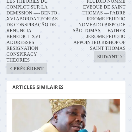
LES THEORIES DU
FEUDJIO NOMME
COMPLOT SUR LA
EVEQUE DE SAINT
DEMISSION —- BENTO
THOMAS — PADRE
XVI ABORDA TEORIAS
JEROME FEUDJIO
DE CONSPIRAÇÃO DE
NOMEADO BISPO DE
RENÚNCIA —
SÃO TOMÁS — FATHER
BENEDICT XVI
JEROME FEUDJIO
ADDRESSES
APPOINTED BISHOP OF
RESIGNATION
SAINT THOMAS
CONSPIRACY
SUIVANT
THEORIES
PRÉCÉDENT
ARTICLES SIMILAIRES