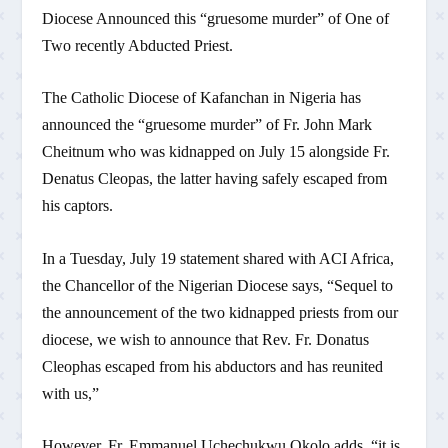
Diocese Announced this “gruesome murder” of One of
Two recently Abducted Priest.
The Catholic Diocese of Kafanchan in Nigeria has
announced the “gruesome murder” of Fr. John Mark
Cheitnum who was kidnapped on July 15 alongside Fr.
Denatus Cleopas, the latter having safely escaped from
his captors.
In a Tuesday, July 19 statement shared with ACI Africa,
the Chancellor of the Nigerian Diocese says, “Sequel to
the announcement of the two kidnapped priests from our
diocese, we wish to announce that Rev. Fr. Donatus
Cleophas escaped from his abductors and has reunited
with us,”
However, Fr. Emmanuel Uchechukwu Okolo adds, “it is