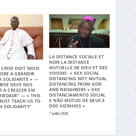
LA DISTANCE SOCIALE ET
NON LA DISTANCE
MUTUELLE DE DIEU ET DES
E CRISE DOIT NOUS
VOISINS » XXX SOCIAL
DRE A GRANDIR
DISTANCING NOT MUTUAL
A SOLIDARITE » —
DISTANCING FROM GOD
CRISE DEVE NOS
AND NEIGHBORS » XXX
R A CRESCER EM
DISTANCIAMENTO SOCIAL
RIEDADE” — « THIS
E NÃO MÚTUO DE DEUS E
 MUST TEACH US TO
DOS VIZINHOS «
N SOLIDARITY”
7 juillet 2020
1