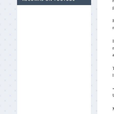
r
p
R
n
I
n
a
T
l
«
U
M