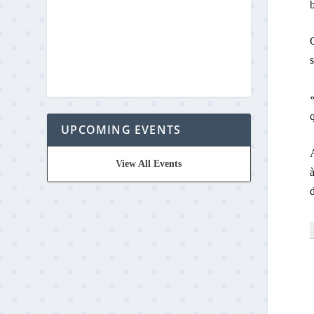
b
C
s
«
q
UPCOMING EVENTS
A
View All Events
à