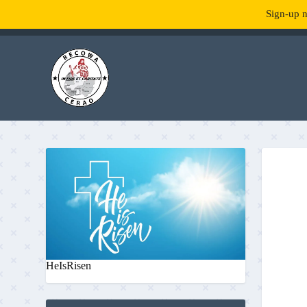
Sign-up n
TENDANCE :
What is RecowaCerao?
HeIsRisen