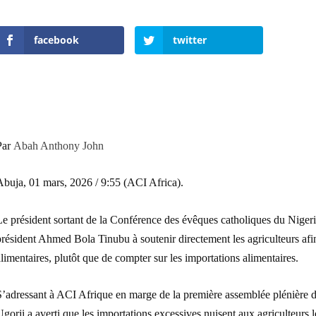
facebook
twitter
Par
Abah Anthony John
Abuja, 01 mars, 2026 / 9:55 (ACI Africa).
Le président sortant de la Conférence des évêques catholiques du Niger
résident Ahmed Bola Tinubu à soutenir directement les agriculteurs afin
limentaires, plutôt que de compter sur les importations alimentaires.
S’adressant à ACI Afrique en marge de la première assemblée plénière
gorji a averti que les importations excessives nuisent aux agriculteurs lo