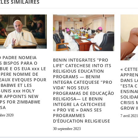
LES SIMILAIRES
 PADRE NOMEIA
BENIN INTEGRATES “PRO
 BISPOS PARA O
LIFE” CATECHESE INTO ITS
BUE E OS EUA xxx LE
« CETT
RELIGIOUS EDUCATION
-PERE NOMME DE
APPREN
PROGRAMS — BENIM
EAUX EVEQUES POUR
DANS L
INTEGRA CATEQUESE “PRO
MBABWE ET LES
“ESTA 
VIDA” NOS SEUS
-UNIS xxx HOLY
ENSINA
PROGRAMAS DE EDUCAÇÃO
R APPOINTS NEW
SOLIDA
RELIGIOSA— LE BENIN
PS FOR ZIMBABWE
CRISIS
INTEGRE LA CATECHESE
SA
GROW I
« PRO VIE » DANS SES
PROGRAMMES
mbre 2020
7 avril 202
D’ÉDUCATION RELIGIEUSE
30 septembre 2023