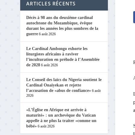
ARTICLES RÉCENTS
Décès à 98 ans du deuxième cardinal
autochtone du Mozambique, évêque
durant les années les plus sombres de la
guerre
6 août 2026
Le Cardinal Ambongo exhorte les
liturgistes africains à raviver
l’inculturation en prélude à l’Assemblée
de 2028
6 août 2026
Le Conseil des laïcs du Nigeria soutient le
Cardinal Onaiyekan et rejette
l’accusation de «abus de confiance»
6 août
2026
p
a
«L’Église en Afrique est arrivée à
maturité» : un archevêque du Vatican
appelle à ne plus la traiter «comme un
bébé»
6 août 2026
U