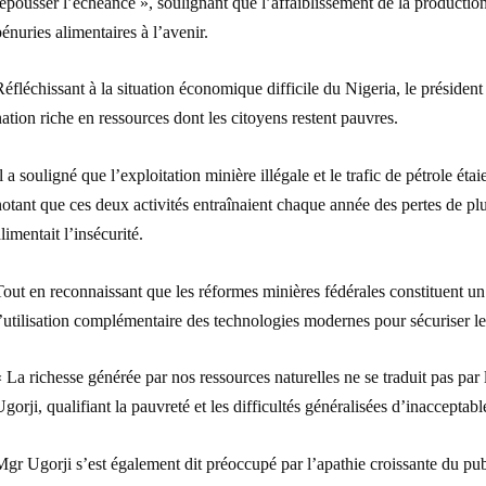
epousser l’échéance », soulignant que l’affaiblissement de la production
énuries alimentaires à l’avenir.
éfléchissant à la situation économique difficile du Nigeria, le présid
ation riche en ressources dont les citoyens restent pauvres.
l a souligné que l’exploitation minière illégale et le trafic de pétrole éta
otant que ces deux activités entraînaient chaque année des pertes de plus
limentait l’insécurité.
out en reconnaissant que les réformes minières fédérales constituent un 
’utilisation complémentaire des technologies modernes pour sécuriser le 
 La richesse générée par nos ressources naturelles ne se traduit pas par 
gorji, qualifiant la pauvreté et les difficultés généralisées d’inaccepta
gr Ugorji s’est également dit préoccupé par l’apathie croissante du publ