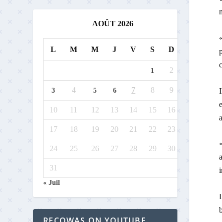
n
AOÛT 2026
«
L
M
M
J
V
S
D
p
c
2
1
4
7
8
9
I
3
5
6
e
10
11
12
13
14
15
16
17
18
19
20
21
22
23
«
24
25
26
27
28
29
30
a
31
i
« Juil
L
b
RECOWAS ON YOUTUBE