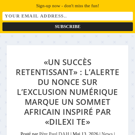
Sign-up now - don't miss the fun!
«UN SUCCÈS
RETENTISSANT» : L’ALERTE
DU NONCE SUR
L’EXCLUSION NUMÉRIQUE
MARQUE UN SOMMET
AFRICAIN INSPIRÉ PAR
«DILEXI TE»
Posté par
Père Paul DAH
|
Mai 13, 2026
|
News
|