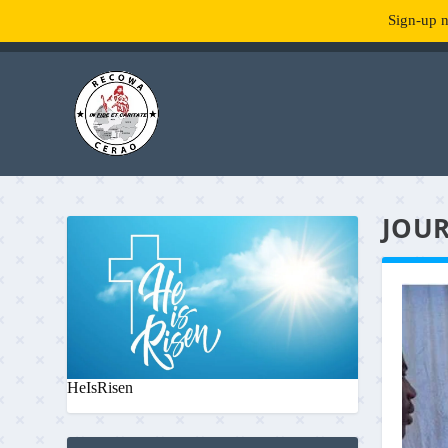
Sign-up n
TENDANCE :
What is RecowaCerao?
JOUR
HeIsRisen