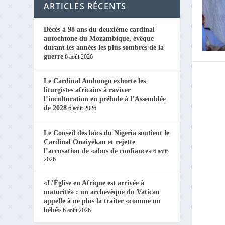
ARTICLES RÉCENTS
Décès à 98 ans du deuxième cardinal
autochtone du Mozambique, évêque
durant les années les plus sombres de la
guerre
6 août 2026
Le Cardinal Ambongo exhorte les
liturgistes africains à raviver
l’inculturation en prélude à l’Assemblée
de 2028
6 août 2026
Le Conseil des laïcs du Nigeria soutient le
Cardinal Onaiyekan et rejette
l’accusation de «abus de confiance»
6 août
2026
«L’Église en Afrique est arrivée à
maturité» : un archevêque du Vatican
appelle à ne plus la traiter «comme un
bébé»
6 août 2026