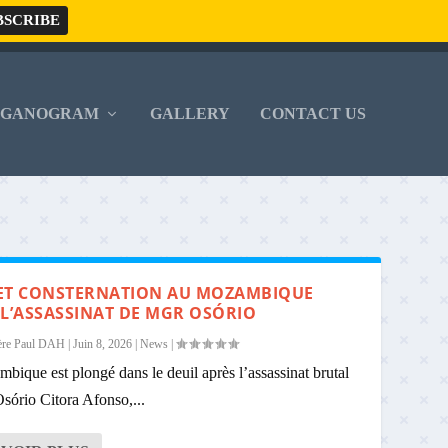
RGANOGRAM
GALLERY
CONTACT US
ET CONSTERNATION AU MOZAMBIQUE
 L’ASSASSINAT DE MGR OSÓRIO
ère Paul DAH
|
Juin 8, 2026
|
News
|
bique est plongé dans le deuil après l’assassinat brutal
sório Citora Afonso,...