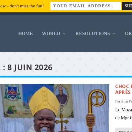
ow - don't miss the fun!
HOME
WORLD
RESOLUTIONS
O
 :
8 JUIN 2026
CHOC 
APRÈS
Posté par
P
Le Mozam
de Mgr O