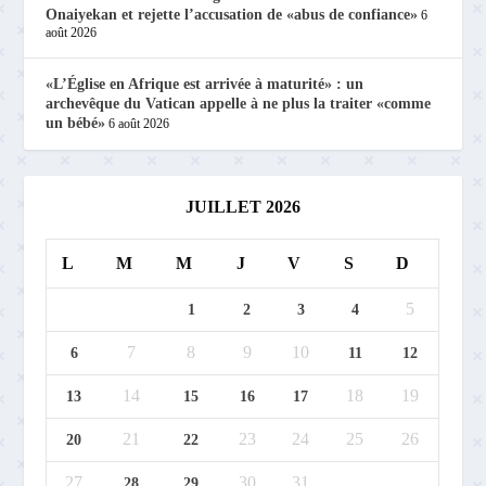
Onaiyekan et rejette l’accusation de «abus de confiance»
6
août 2026
«L’Église en Afrique est arrivée à maturité» : un
archevêque du Vatican appelle à ne plus la traiter «comme
un bébé»
6 août 2026
JUILLET 2026
L
M
M
J
V
S
D
5
1
2
3
4
7
8
9
10
6
11
12
14
18
19
13
15
16
17
21
23
24
25
26
20
22
27
30
31
28
29