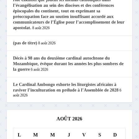
l’évangélisation au sein des diocèses et des conférences
épiscopales du continent, tout en exprimant sa
préoccupation face au soutien insuffisant accordé aux
communicateurs de l’Église pour l’accomplissement de leur
apostolat.
8 août 2026
(pas de titre)
8 août 2026
Décès à 98 ans du deuxième cardinal autochtone du
Mozambique, évêque durant les années les plus sombres de
la guerre
6 août 2026
Le Cardinal Ambongo exhorte les liturgistes africains à
raviver l’inculturation en prélude à l’Assemblée de 2028
6
août 2026
AOÛT 2026
L
M
M
J
V
S
D