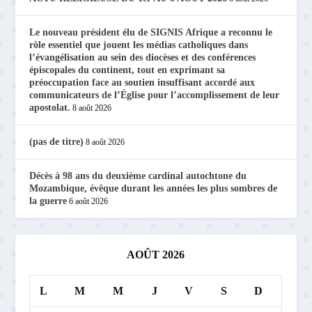
Le nouveau président élu de SIGNIS Afrique a reconnu le
rôle essentiel que jouent les médias catholiques dans
l’évangélisation au sein des diocèses et des conférences
épiscopales du continent, tout en exprimant sa
préoccupation face au soutien insuffisant accordé aux
communicateurs de l’Église pour l’accomplissement de leur
apostolat.
8 août 2026
(pas de titre)
8 août 2026
Décès à 98 ans du deuxième cardinal autochtone du
Mozambique, évêque durant les années les plus sombres de
la guerre
6 août 2026
AOÛT 2026
L
M
M
J
V
S
D