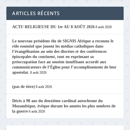
ARTICLES RÉCENTS
ACTU RELIGIEUSE DU 1er AU 8 AOÛT 2026
8 août 2026
Le nouveau président élu de SIGNIS Afrique a reconnu le
rôle essentiel que jouent les médias catholiques dans
l’évangélisation au sein des diocèses et des conférences
épiscopales du continent, tout en exprimant sa
préoccupation face au soutien insuffisant accordé aux
communicateurs de l’Église pour l’accomplissement de leur
apostolat.
8 août 2026
(pas de titre)
8 août 2026
Décès à 98 ans du deuxième cardinal autochtone du
Mozambique, évêque durant les années les plus sombres de
la guerre
6 août 2026