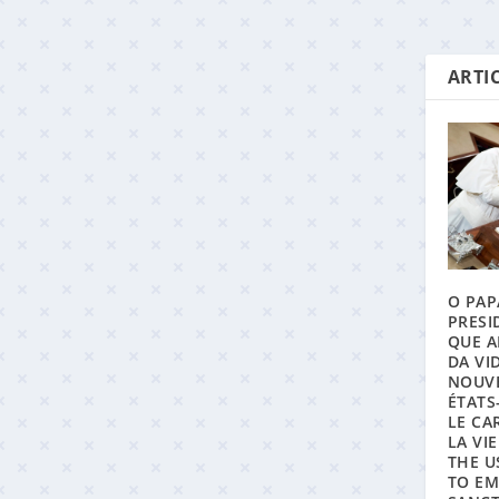
ARTIC
O PAP
PRESI
QUE A
DA VI
NOUVE
ÉTATS
LE CA
LA VI
THE U
TO EM