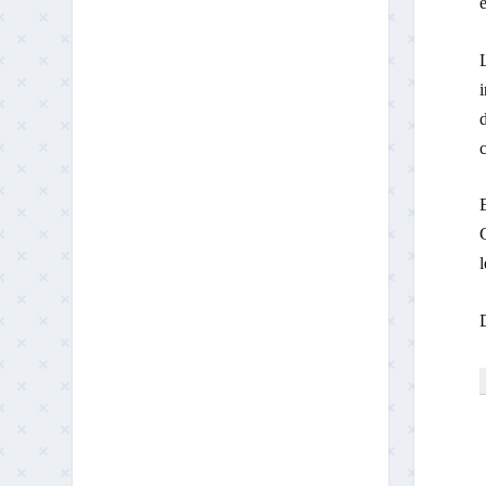
L
i
d
c
E
C
D