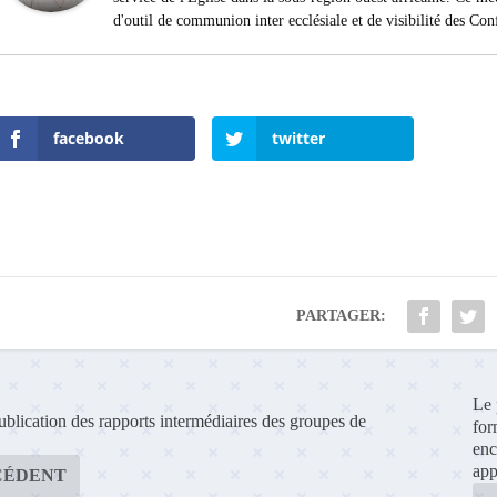
d'outil de communion inter ecclésiale et de visibilité des Con
facebook
twitter
PARTAGER:
Le 
blication des rapports intermédiaires des groupes de
for
enc
app
CÉDENT