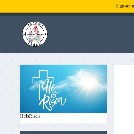
Sign-up n
TENDANCE :
What is RecowaCerao?
HeIsRisen