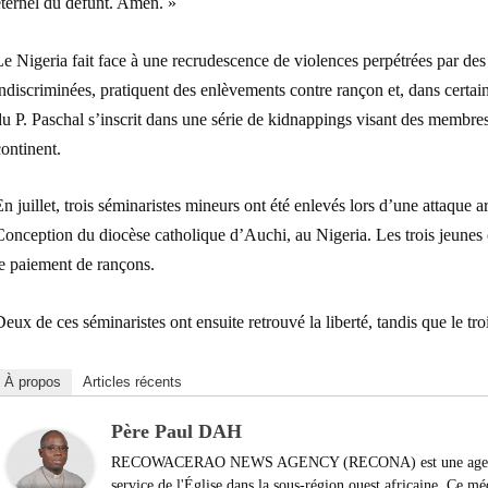
éternel du défunt. Amen. »
e Nigeria fait face à une recrudescence de violences perpétrées par de
ndiscriminées, pratiquent des enlèvements contre rançon et, dans certain
u P. Paschal s’inscrit dans une série de kidnappings visant des membres
ontinent.
n juillet, trois séminaristes mineurs ont été enlevés lors d’une attaque 
onception du diocèse catholique d’Auchi, au Nigeria. Les trois jeunes 
le paiement de rançons.
eux de ces séminaristes ont ensuite retrouvé la liberté, tandis que le tro
À propos
Articles récents
Père Paul DAH
RECOWACERAO NEWS AGENCY (RECONA) est une agence de 
service de l'Église dans la sous-région ouest africaine. Ce m