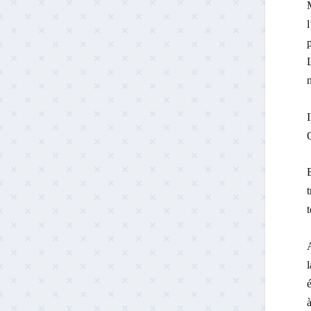
L
I
t
t
A
à