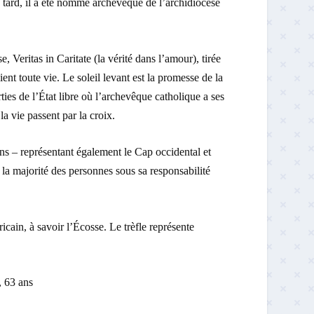
 tard, il a été nommé archevêque de l’archidiocèse
 Veritas in Caritate (la vérité dans l’amour), tirée
ent toute vie. Le soleil levant est la promesse de la
ties de l’État libre où l’archevêque catholique a ses
la vie passent par la croix.
isins – représentant également le Cap occidental et
 la majorité des personnes sous sa responsabilité
icain, à savoir l’Écosse. Le trèfle représente
 63 ans