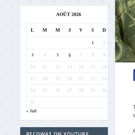
AOÛT 2026
L
M
M
J
V
S
D
2
1
4
7
8
9
3
5
6
10
11
12
13
14
15
16
17
18
19
20
21
22
23
24
25
26
27
28
29
30
31
T
« Juil
q
C
RECOWAS ON YOUTUBE