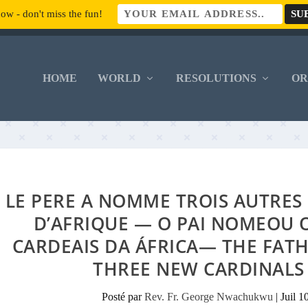
ow - don't miss the fun!
HOME
WORLD
RESOLUTIONS
O
LE PERE A NOMME TROIS AUTRE
D’AFRIQUE — O PAI NOMEOU 
CARDEAIS DA ÁFRICA— THE FAT
THREE NEW CARDINALS
Posté par
Rev. Fr. George Nwachukwu
|
Juil 1