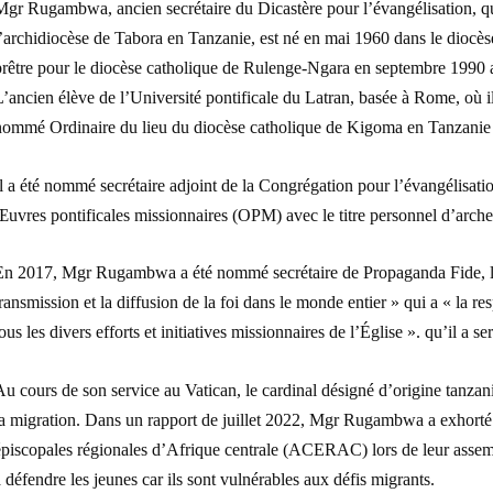
Mgr Rugambwa, ancien secrétaire du Dicastère pour l’évangélisation, 
l’archidiocèse de Tabora en Tanzanie, est né en mai 1960 dans le diocè
prêtre pour le diocèse catholique de Rulenge-Ngara en septembre 1990 a
’ancien élève de l’Université pontificale du Latran, basée à Rome, où il
nommé Ordinaire du lieu du diocèse catholique de Kigoma en Tanzanie
l a été nommé secrétaire adjoint de la Congrégation pour l’évangélisati
Œuvres pontificales missionnaires (OPM) avec le titre personnel d’arch
En 2017, Mgr Rugambwa a été nommé secrétaire de Propaganda Fide, le
ransmission et la diffusion de la foi dans le monde entier » qui a « la r
ous les divers efforts et initiatives missionnaires de l’Église ». qu’il a 
u cours de son service au Vatican, le cardinal désigné d’origine tanzan
la migration. Dans un rapport de juillet 2022, Mgr Rugambwa a exhorté
épiscopales régionales d’Afrique centrale (ACERAC) lors de leur asse
 défendre les jeunes car ils sont vulnérables aux défis migrants.