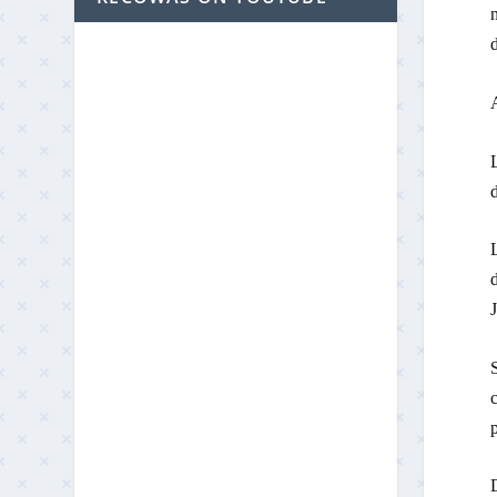
n
d
d
L
d
S
c