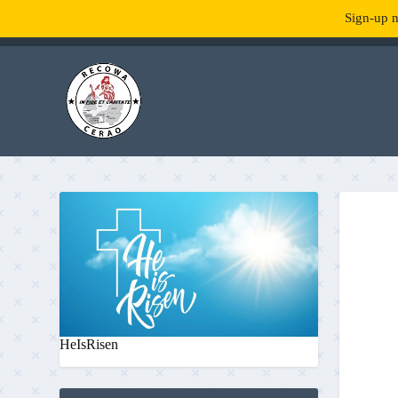
Sign-up n
TENDANCE :
What is RecowaCerao?
HeIsRisen