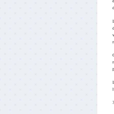
L
d
v
r
C
r
p
L
l