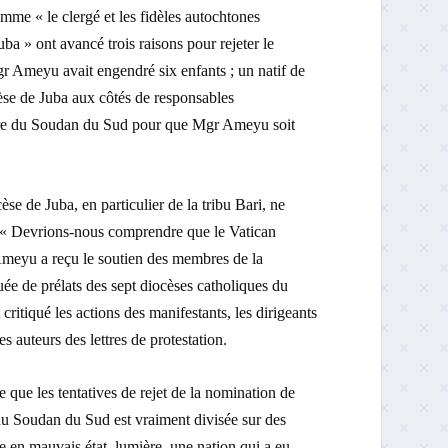
 « le clergé et les fidèles autochtones
ba » ont avancé trois raisons pour rejeter le
r Ameyu avait engendré six enfants ; un natif de
cèse de Juba aux côtés de responsables
ture du Soudan du Sud pour que Mgr Ameyu soit
se de Juba, en particulier de la tribu Bari, ne
 : « Devrions-nous comprendre que le Vatican
 Ameyu a reçu le soutien des membres de la
e de prélats des sept diocèses catholiques du
itiqué les actions des manifestants, les dirigeants
auteurs des lettres de protestation.
 que les tentatives de rejet de la nomination de
 Soudan du Sud est vraiment divisée sur des
e en mauvais état. lumière, une nation qui a eu,