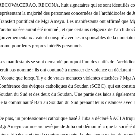
RECOWACERAO, RECONA, huit signataires qui se sont identifiés comme
eprésentant la majorité des personnes concernées de l’archidiocèse de Ju
Transfert pontifical de Mgr Ameyu. Les manifestants ont affirmé que Mg
’archidiocèse aurait été nommé ; et que certains religieux de l’archidio
gouvernementaux avaient conspiré avec les responsables de la noncia
romu pour leurs propres intérêts personnels.
es manifestants se sont demandé pourquoi l’un des natifs de l’archidiocè
serait pas nommé ; ils ont continué à menacer de violence en déclarant
n’écoute que lorsqu’il y a de vraies menaces violentes attachées ? Mgr
Conférence des évêques catholiques du Soudan (SCBC), qui est constitué
oudan du Sud et des deux du Soudan. Une partie des laïcs a également cr
e la communauté Bari au Soudan du Sud prenant leurs distances avec les 
e plus, un professionnel catholique basé à Juba a déclaré à ACI Afrique
Mgr Ameyu comme archevêque de Juba ont démontré « que la société du
ignes tribales » et que la controverse peint la plus jeune nation du mond