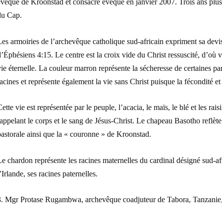
évêque de Kroonstad et consacré évêque en janvier 2007. Trois ans plus
du Cap.
es armoiries de l’archevêque catholique sud-africain expriment sa devise,
’Éphésiens 4:15. Le centre est la croix vide du Christ ressuscité, d’où vi
ie éternelle. La couleur marron représente la sécheresse de certaines par
acines et représente également la vie sans Christ puisque la fécondité et 
ette vie est représentée par le peuple, l’acacia, le maïs, le blé et les ra
appelant le corps et le sang de Jésus-Christ. Le chapeau Basotho reflète
astorale ainsi que la « couronne » de Kroonstad.
e chardon représente les racines maternelles du cardinal désigné sud-afr
’Irlande, ses racines paternelles.
3. Mgr Protase Rugambwa, archevêque coadjuteur de Tabora, Tanzanie,