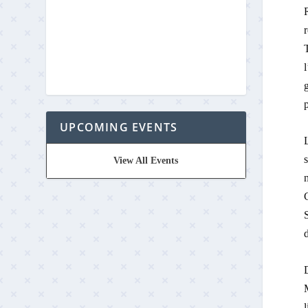
r
l
p
UPCOMING EVENTS
L
View All Events
S
d
D
l