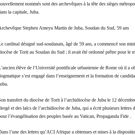
ouvellement nommés sont des archevêques à la tête des sièges métropoli
ans la capitale, Juba.
Archevêque Stephen Ameyu Martin de Juba, Soudan du Sud, 59 ans
Le cardinal désigné sud-soudanais, âgé de 59 ans, a commencé son mini
iocèse de Torit au Soudan du Sud ; il avait été ordonné prêtre pour le
’ancien élève de l’Université pontificale urbanienne de Rome où il a ob
ogmatique s’est engagé dans l’enseignement et la formation de candidat
Juba.
on transfert du diocèse de Torit à l’archidiocèse de Juba le 12 décembre
lergé et des laïcs de l’archidiocèse de Juba, qui a écrit plusieurs lettres
pour l’évangélisation des peuples basée au Vatican, Propaganda Fide .
Dans l’une des lettres qu’ACI Afrique a obtenues et mises à la disp