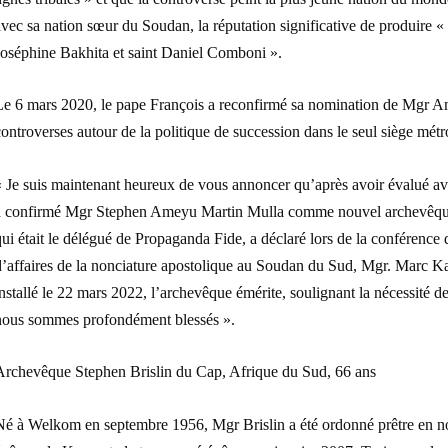
vec sa nation sœur du Soudan, la réputation significative de produire « 
Joséphine Bakhita et saint Daniel Comboni ».
Le 6 mars 2020, le pape François a reconfirmé sa nomination de Mgr Am
ontroverses autour de la politique de succession dans le seul siège mét
 Je suis maintenant heureux de vous annoncer qu’après avoir évalué avec
a confirmé Mgr Stephen Ameyu Martin Mulla comme nouvel archevêque 
qui était le délégué de Propaganda Fide, a déclaré lors de la conféren
d’affaires de la nonciature apostolique au Soudan du Sud, Mgr. Marc Ka
nstallé le 22 mars 2022, l’archevêque émérite, soulignant la nécessité de
nous sommes profondément blessés ».
Archevêque Stephen Brislin du Cap, Afrique du Sud, 66 ans
Né à Welkom en septembre 1956, Mgr Brislin a été ordonné prêtre en n