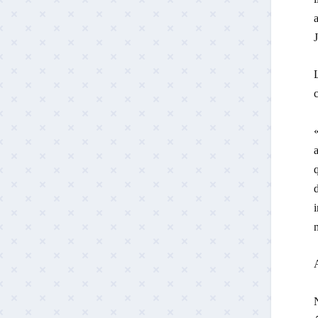
a
c
«
i