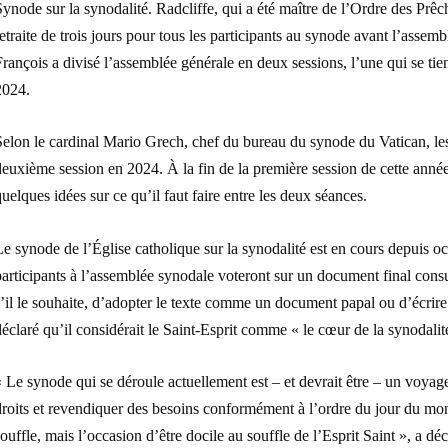
ynode sur la synodalité. Radcliffe, qui a été maître de l’Ordre des Prê
etraite de trois jours pour tous les participants au synode avant l’asse
rançois a divisé l’assemblée générale en deux sessions, l’une qui se ti
2024.
elon le cardinal Mario Grech, chef du bureau du synode du Vatican, les 
euxième session en 2024. À la fin de la première session de cette année
uelques idées sur ce qu’il faut faire entre les deux séances.
e synode de l’Église catholique sur la synodalité est en cours depuis o
articipants à l’assemblée synodale voteront sur un document final consul
’il le souhaite, d’adopter le texte comme un document papal ou d’écrire
éclaré qu’il considérait le Saint-Esprit comme « le cœur de la synodalit
 Le synode qui se déroule actuellement est – et devrait être – un voyag
roits et revendiquer des besoins conformément à l’ordre du jour du mon
ouffle, mais l’occasion d’être docile au souffle de l’Esprit Saint », a déc