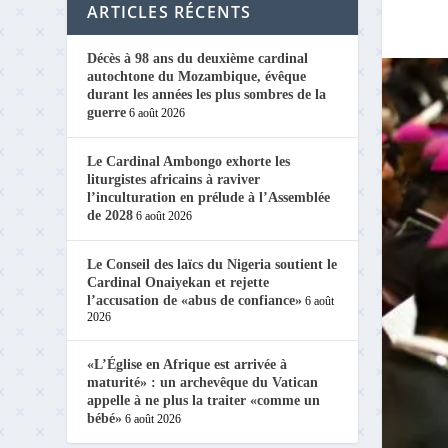
ARTICLES RÉCENTS
Décès à 98 ans du deuxième cardinal
autochtone du Mozambique, évêque
durant les années les plus sombres de la
guerre
6 août 2026
Le Cardinal Ambongo exhorte les
liturgistes africains à raviver
l’inculturation en prélude à l’Assemblée
de 2028
6 août 2026
Le Conseil des laïcs du Nigeria soutient le
Cardinal Onaiyekan et rejette
l’accusation de «abus de confiance»
6 août
2026
«L’Église en Afrique est arrivée à
maturité» : un archevêque du Vatican
appelle à ne plus la traiter «comme un
bébé»
6 août 2026