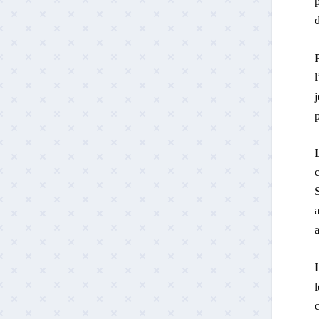
p
P
l
p
L
a
l
c