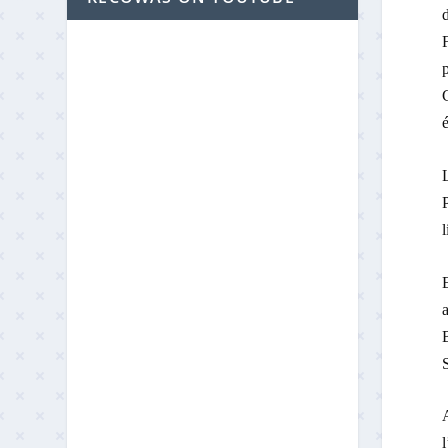
d
p
C
é
l
E
A
l