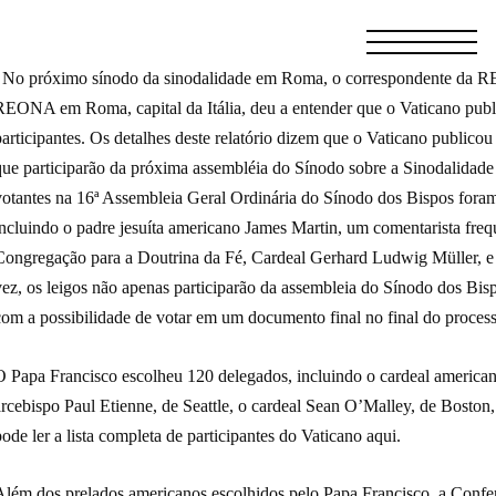
No próximo sínodo da sinodalidade em Roma, o correspondent
REONA em Roma, capital da Itália, deu a entender que o Vaticano publi
articipantes. Os detalhes deste relatório dizem que o Vaticano publicou n
que participarão da próxima assembléia do Sínodo sobre a Sinodalidad
votantes na 16ª Assembleia Geral Ordinária do Sínodo dos Bispos foram
incluindo o padre jesuíta americano James Martin, um comentarista fre
Congregação para a Doutrina da Fé, Cardeal Gerhard Ludwig Müller, e 
vez, os leigos não apenas participarão da assembleia do Sínodo dos Bi
com a possibilidade de votar em um documento final no final do proces
O Papa Francisco escolheu 120 delegados, incluindo o cardeal america
arcebispo Paul Etienne, de Seattle, o cardeal Sean O’Malley, de Boston
ode ler a lista completa de participantes do Vaticano aqui.
Além dos prelados americanos escolhidos pelo Papa Francisco, a Confe