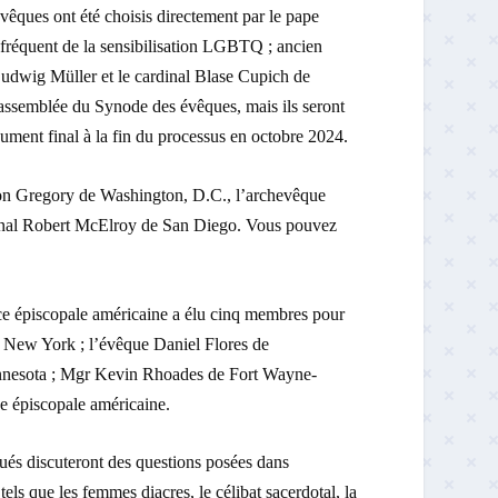
êques ont été choisis directement par le pape
 fréquent de la sensibilisation LGBTQ ; ancien
 Ludwig Müller et le cardinal Blase Cupich de
l’assemblée du Synode des évêques, mais ils seront
cument final à la fin du processus en octobre 2024.
lton Gregory de Washington, D.C., l’archevêque
rdinal Robert McElroy de San Diego. Vous pouvez
nce épiscopale américaine a élu cinq membres pour
e New York ; l’évêque Daniel Flores de
nnesota ; Mgr Kevin Rhoades de Fort Wayne-
e épiscopale américaine.
ués discuteront des questions posées dans
els que les femmes diacres, le célibat sacerdotal, la