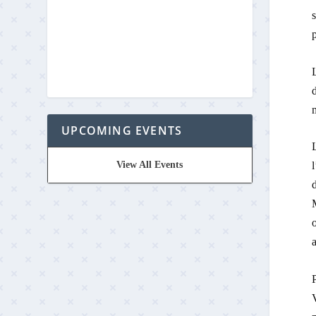
s
p
L
m
UPCOMING EVENTS
View All Events
M