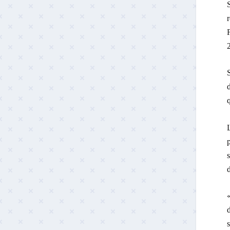
S
r
F
S
d
q
L
p
s
d
«
d
s