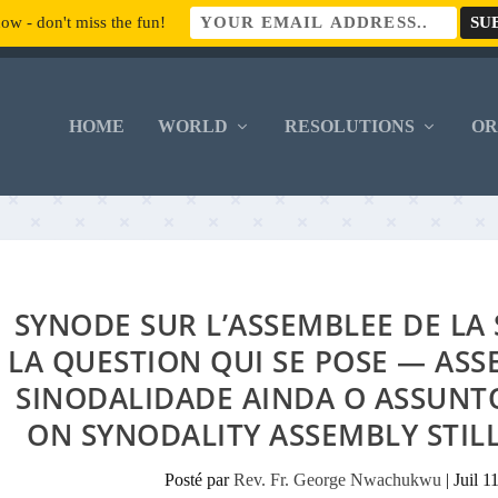
ow - don't miss the fun!
HOME
WORLD
RESOLUTIONS
O
SYNODE SUR L’ASSEMBLEE DE LA
LA QUESTION QUI SE POSE — AS
SINODALIDADE AINDA O ASSUNT
ON SYNODALITY ASSEMBLY STIL
Posté par
Rev. Fr. George Nwachukwu
|
Juil 1