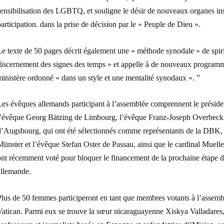
ensibilisation des LGBTQ, et souligne le désir de nouveaux organes ins
articipation. dans la prise de décision par le « Peuple de Dieu ».
e texte de 50 pages décrit également une « méthode synodale » de spiritu
discernement des signes des temps » et appelle à de nouveaux programm
inistère ordonné « dans un style et une mentalité synodaux ». ”
Les évêques allemands participant à l’assemblée comprennent le présid
l’évêque Georg Bätzing de Limbourg, l’évêque Franz-Joseph Overbeck 
d’Augsbourg, qui ont été sélectionnés comme représentants de la DBK, 
ünster et l’évêque Stefan Oster de Passau, ainsi que le cardinal Muelle
ont récemment voté pour bloquer le financement de la prochaine étape 
allemande.
Plus de 50 femmes participeront en tant que membres votants à l’assem
Vatican. Parmi eux se trouve la sœur nicaraguayenne Xiskya Valladares,