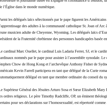
rofesseure et journaliste basée en Espagne et cofondatrice d’iMision, u
de l’Église dans le monde numérique.
armi les délégués laïcs sélectionnés par le pape figurent les Américain
’apprentissage des adultes à la communauté catholique St. Joan of Arc 
jeune musicien adulte de Cheyenne, Wyoming. Les délégués laïcs d’Eu
résident de la Fraternité chrétienne des personnes handicapées basée e
e cardinal Marc Ouellet, le cardinal Luis Ladaria Ferrer, SJ, et le car
cardinaux nommés par le pape pour assister à l’assemblée synodale. L
Stephen Chow de Hong Kong et l’archevêque Anthony Fisher de Sydney p
méricain Kevin Farrell participera en tant que délégué de la Curie rom
automatiquement délégué en tant que membre ordinaire du conseil du s
Le Supérieur Général des Jésuites Arturo Sosa et Sœur Elizabeth Mary D
es ordres religieux. Le père Timothy Radcliffe, OP, un éminent théologien
ertains pour ses déclarations sur l’homosexualité, est répertorié comme a