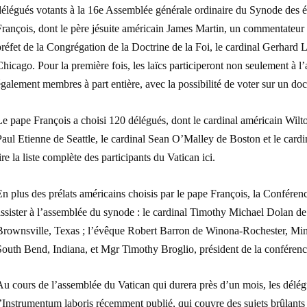
élégués votants à la 16e Assemblée générale ordinaire du Synode des év
François, dont le père jésuite américain James Martin, un commentateur
réfet de la Congrégation de la Doctrine de la Foi, le cardinal Gerhard
hicago. Pour la première fois, les laïcs participeront non seulement à 
galement membres à part entière, avec la possibilité de voter sur un do
Le pape François a choisi 120 délégués, dont le cardinal américain Wi
Paul Etienne de Seattle, le cardinal Sean O’Malley de Boston et le ca
ire la liste complète des participants du Vatican ici.
n plus des prélats américains choisis par le pape François, la Confére
assister à l’assemblée du synode : le cardinal Timothy Michael Dolan d
Brownsville, Texas ; l’évêque Robert Barron de Winona-Rochester, Mi
South Bend, Indiana, et Mgr Timothy Broglio, président de la conférenc
u cours de l’assemblée du Vatican qui durera près d’un mois, les délég
’Instrumentum laboris récemment publié, qui couvre des sujets brûlants t