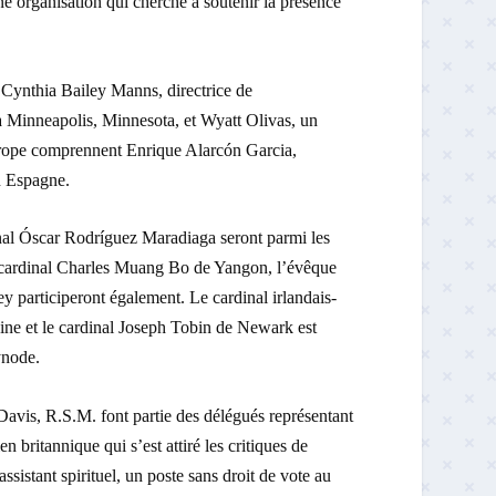
ne organisation qui cherche à soutenir la présence
s Cynthia Bailey Manns, directrice de
à Minneapolis, Minnesota, et Wyatt Olivas, un
rope comprennent Enrique Alarcón Garcia,
n Espagne.
dinal Óscar Rodríguez Maradiaga seront parmi les
e cardinal Charles Muang Bo de Yangon, l’évêque
articiperont également. Le cardinal irlandais-
aine et le cardinal Joseph Tobin de Newark est
ynode.
avis, R.S.M. font partie des délégués représentant
 britannique qui s’est attiré les critiques de
ssistant spirituel, un poste sans droit de vote au