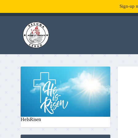
Sign-up n
TENDANCE :
What is RecowaCerao?
HeIsRisen