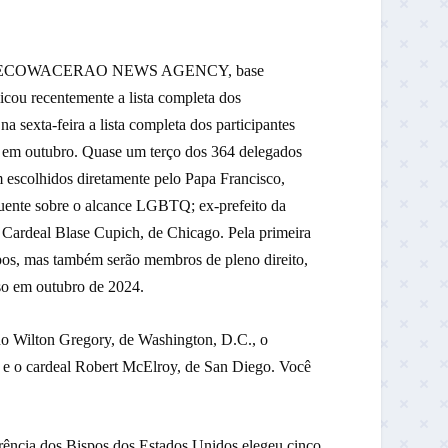
e da RECOWACERAO NEWS AGENCY, base
cou recentemente a lista completa dos
a sexta-feira a lista completa dos participantes
e em outubro. Quase um terço dos 364 delegados
 escolhidos diretamente pelo Papa Francisco,
quente sobre o alcance LGBTQ; ex-prefeito da
Cardeal Blase Cupich, de Chicago. Pela primeira
spos, mas também serão membros de pleno direito,
so em outubro de 2024.
no Wilton Gregory, de Washington, D.C., o
, e o cardeal Robert McElroy, de San Diego. Você
rência dos Bispos dos Estados Unidos elegeu cinco