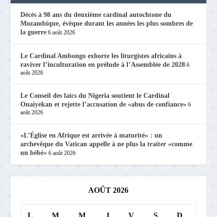
Décès à 98 ans du deuxième cardinal autochtone du
Mozambique, évêque durant les années les plus sombres de
la guerre
6 août 2026
Le Cardinal Ambongo exhorte les liturgistes africains à
raviver l’inculturation en prélude à l’Assemblée de 2028
6
août 2026
Le Conseil des laïcs du Nigeria soutient le Cardinal
Onaiyekan et rejette l’accusation de «abus de confiance»
6
août 2026
«L’Église en Afrique est arrivée à maturité» : un
archevêque du Vatican appelle à ne plus la traiter «comme
un bébé»
6 août 2026
AOÛT 2026
L
M
M
J
V
S
D