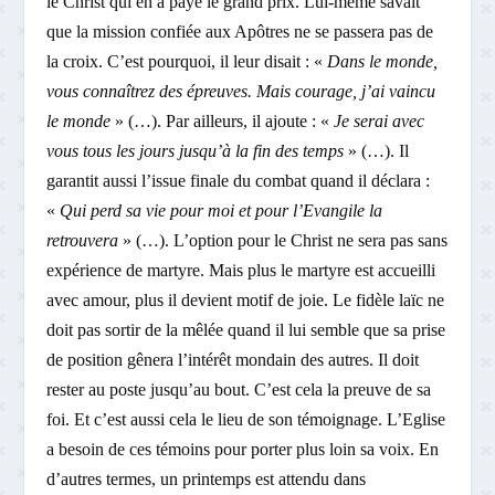
le Christ qui en a payé le grand prix. Lui-même savait
que la mission confiée aux Apôtres ne se passera pas de
la croix. C’est pourquoi, il leur disait : «
Dans le monde,
vous connaîtrez des épreuves. Mais courage, j’ai vaincu
le monde
» (…). Par ailleurs, il ajoute : «
Je serai avec
vous tous les jours jusqu’à la fin des temps
» (…). Il
garantit aussi l’issue finale du combat quand il déclara :
«
Qui perd sa vie pour moi et pour l’Evangile la
retrouvera
» (…). L’option pour le Christ ne sera pas sans
expérience de martyre. Mais plus le martyre est accueilli
avec amour, plus il devient motif de joie. Le fidèle laïc ne
doit pas sortir de la mêlée quand il lui semble que sa prise
de position gênera l’intérêt mondain des autres. Il doit
rester au poste jusqu’au bout. C’est cela la preuve de sa
foi. Et c’est aussi cela le lieu de son témoignage. L’Eglise
a besoin de ces témoins pour porter plus loin sa voix. En
d’autres termes, un printemps est attendu dans