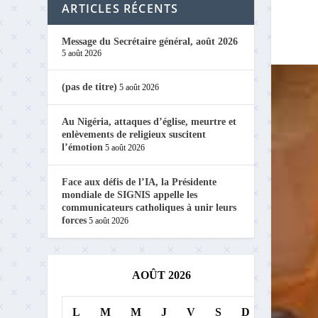
ARTICLES RÉCENTS
Message du Secrétaire général, août 2026
5 août 2026
(pas de titre)
5 août 2026
Au Nigéria, attaques d’église, meurtre et
enlèvements de religieux suscitent
l’émotion
5 août 2026
Face aux défis de l’IA, la Présidente
mondiale de SIGNIS appelle les
communicateurs catholiques à unir leurs
forces
5 août 2026
AOÛT 2026
L
M
M
J
V
S
D