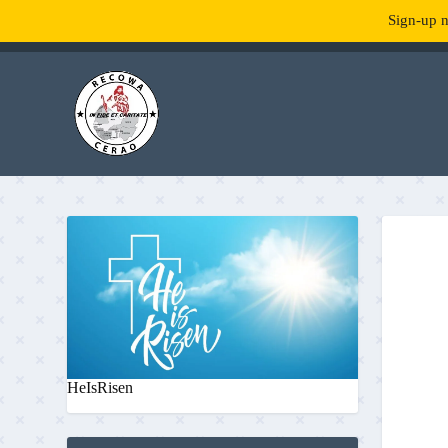
Sign-up n
TENDANCE :
What is RecowaCerao?
HeIsRisen