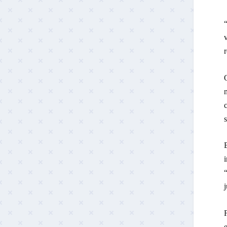
“
v
r
n
c
s
i
j
e