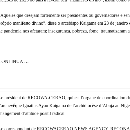
“Aqueles que desejam fortemente ser presidentes ou governadores e se
próprio manifesto divino”, disse o arcebispo Kaigama em 23 de janeiro 
de pandemia nos afetaram; insegurança, pobreza, fome, traumatizaram a
CONTINUA …
Le président de RECOWA-CERAO, qui est l’organe de coordination de t
l’archevêque Ignatius Ayau Kaigama de l’archidiocèse d’Abuja au Nigeri
hangement d’attitude positif radical.
Le correspondant de RECOWACERAO NEWS AGENCY, RECONA attaché 