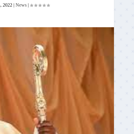
8, 2022
|
News
|