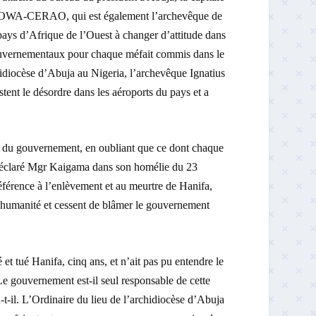
 RECOWA-CERAO, qui est également l’archevêque de
pays d’Afrique de l’Ouest à changer d’attitude dans
 gouvernementaux pour chaque méfait commis dans le
hidiocèse d’Abuja au Nigeria, l’archevêque Ignatius
ent le désordre dans les aéroports du pays et a
ts du gouvernement, en oubliant que ce dont chaque
a déclaré Mgr Kaigama dans son homélie du 23
référence à l’enlèvement et au meurtre de Hanifa,
 l’humanité et cessent de blâmer le gouvernement
t tué Hanifa, cinq ans, et n’ait pas pu entendre le
 Le gouvernement est-il seul responsable de cette
il. L’Ordinaire du lieu de l’archidiocèse d’Abuja