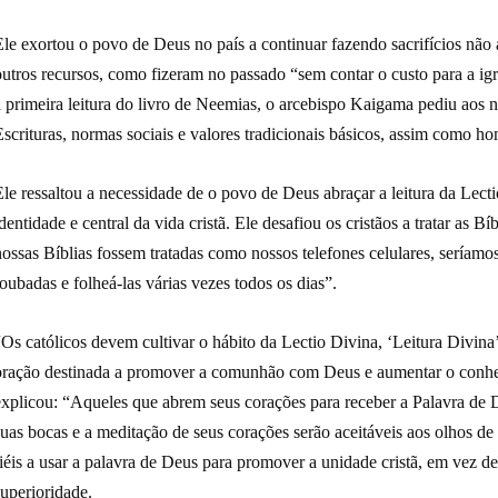
Ele exortou o povo de Deus no país a continuar fazendo sacrifícios nã
utros recursos, como fizeram no passado “sem contar o custo para a igr
à primeira leitura do livro de Neemias, o arcebispo Kaigama pediu aos
scrituras, normas sociais e valores tradicionais básicos, assim como ho
le ressaltou a necessidade de o povo de Deus abraçar a leitura da Lecti
dentidade e central da vida cristã. Ele desafiou os cristãos a tratar as B
ossas Bíblias fossem tratadas como nossos telefones celulares, seríamos
oubadas e folheá-las várias vezes todos os dias”.
Os católicos devem cultivar o hábito da Lectio Divina, ‘Leitura Divina’,
oração destinada a promover a comunhão com Deus e aumentar o conhe
explicou: “Aqueles que abrem seus corações para receber a Palavra de De
uas bocas e a meditação de seus corações serão aceitáveis ​​aos olhos d
iéis a usar a palavra de Deus para promover a unidade cristã, em vez d
uperioridade.