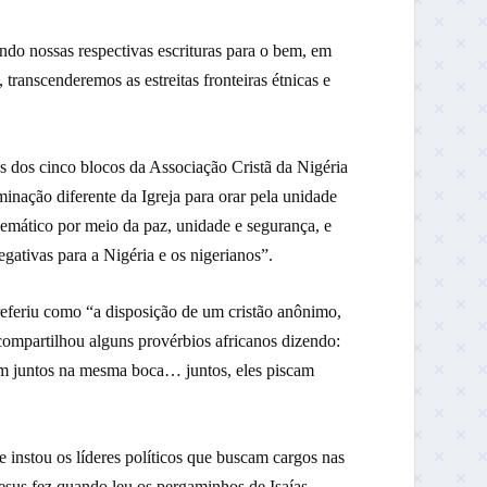
ndo nossas respectivas escrituras para o bem, em
transcenderemos as estreitas fronteiras étnicas e
s dos cinco blocos da Associação Cristã da Nigéria
inação diferente da Igreja para orar pela unidade
blemático por meio da paz, unidade e segurança, e
gativas para a Nigéria e os nigerianos”.
 referiu como “a disposição de um cristão anônimo,
 compartilhou alguns provérbios africanos dizendo:
em juntos na mesma boca… juntos, eles piscam
 instou os líderes políticos que buscam cargos nas
esus fez quando leu os pergaminhos de Isaías.