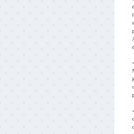
l
s
p
d
N
j
c
p
«
c