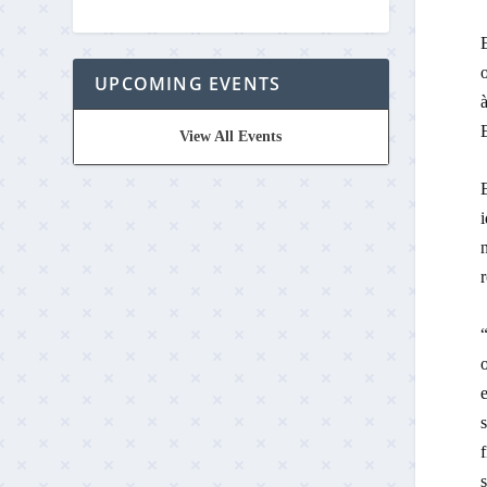
o
UPCOMING EVENTS
E
View All Events
E
i
n
r
“
s
f
s