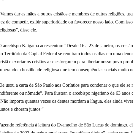
Vamos dar as mãos a outros cristãos e membros de outras religiões, usa
ez de competir, exibir superioridade ou favorecer nosso lado. Com isso, 
eligiosas”, disse ele.
O arcebispo Kaigama acrescentou: “Desde 16 a 23 de janeiro, os cristão
o Território da Capital Federal se reuniram todos os dias em uma denom
ristã e exortar os cristãos a se esforçarem para libertar nosso povo pro
uperando a hostilidade religiosa que tem consequências sociais muito ne
Ele usou a carta de São Paulo aos Coríntios para condenar o que ele se
ndiferente ou nômade”. Para ilustrar, o arcebispo nigeriano de 63 anos
“Não importa quantas vezes os dentes mordam a língua, eles ainda viv
untos e choram juntos.”
Fazendo referência à leitura do Evangelho de São Lucas de domingo, ele
leições de 2023 do país a revelar seu “manifesto divino”, assim como J