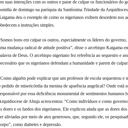
m suas interações com os outros e parar de culpar os funcionários do g
homilia de domingo na paróquia da Santíssima Trindade da Arquidiocese
Kaigama deu o exemplo de como os nigerianos exibem desordem nos aero
obedecem a instruções simples.
“Somos bons em culpar os outros, especialmente os líderes do governo,
uma mudança radical de atitude positiva”, disse o arcebispo Kaigama e
alavra de Deus. O arcebispo nigeriano fez referência ao sequestro e ass
necessário que os nigerianos defendam a humanidade e parem de culpar 
“Como alguém pode explicar que um professor de escola sequestrou e m
o pedido de misericórdia da menina de aparência angelical? Onde está
responsável por essa deficiência monumental de sentimentos humanos b
Arquidiocese de Abuja acrescentou: “Como indivíduos e como governo,
as dores e os fardos dos nigerianos. Ele explicou ainda que as dores d
ser aliviadas por meio de atos generosos, que, segundo ele, os pesquis
corpo”, como diabetes e depressão.