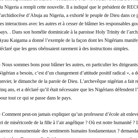
du Nigeria a rempli cette nouvelle. Il a indiqué que le président de
’archidiocèse d’Abuja au Nigeria, a exhorté le peuple de Dieu dans ce 
es interactions avec les autres et à cesser de blâmer les responsables
ays. . Dans son homélie dominicale à la paroisse Holy Trinity de l’arc
Ayau Kaigama a donné l’exemple de la façon dont les Nigérians manifest
éclaré que les gens obéissaient rarement à des instructions simples.
« Nous sommes bons pour blâmer les autres, en particulier les dirigean
igérian a besoin, c’est d’un changement d’attitude positif radical », 
anvier, le dimanche de la parole de Dieu. L’archevêque nigérian a fait 
inq ans, et a déclaré qu’il était nécessaire que les Nigérians défendent
our tout ce qui se passe dans le pays.
 Comment peut-on jamais expliquer qu’un professeur d’école ait enlevé e
ri de miséricorde de la fille à l’air angélique ? Où est notre humanité ?
carence monumentale des sentiments humains fondamentaux ? demanda-t-