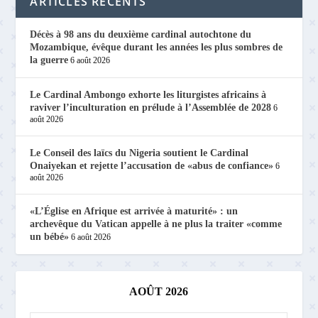
ARTICLES RÉCENTS
Décès à 98 ans du deuxième cardinal autochtone du
Mozambique, évêque durant les années les plus sombres de
la guerre
6 août 2026
Le Cardinal Ambongo exhorte les liturgistes africains à
raviver l’inculturation en prélude à l’Assemblée de 2028
6
août 2026
Le Conseil des laïcs du Nigeria soutient le Cardinal
Onaiyekan et rejette l’accusation de «abus de confiance»
6
août 2026
«L’Église en Afrique est arrivée à maturité» : un
archevêque du Vatican appelle à ne plus la traiter «comme
un bébé»
6 août 2026
AOÛT 2026