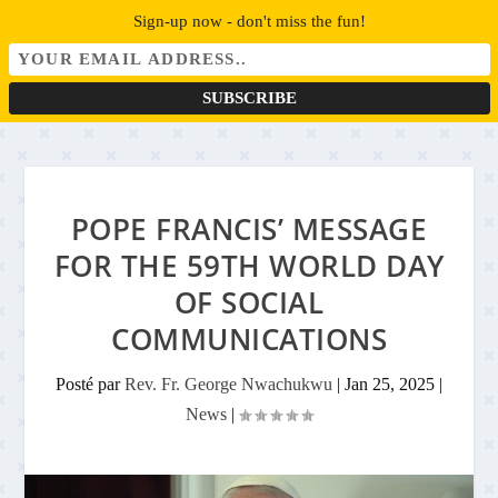
Sign-up now - don't miss the fun!
POPE FRANCIS’ MESSAGE
FOR THE 59TH WORLD DAY
OF SOCIAL
COMMUNICATIONS
Posté par
Rev. Fr. George Nwachukwu
|
Jan 25, 2025
|
News
|