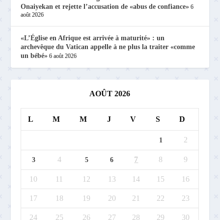
Onaiyekan et rejette l’accusation de «abus de confiance»
6
août 2026
«L’Église en Afrique est arrivée à maturité» : un
archevêque du Vatican appelle à ne plus la traiter «comme
un bébé»
6 août 2026
AOÛT 2026
L
M
M
J
V
S
D
2
1
4
7
8
9
3
5
6
10
11
12
13
14
15
16
17
18
19
20
21
22
23
24
25
26
27
28
29
30