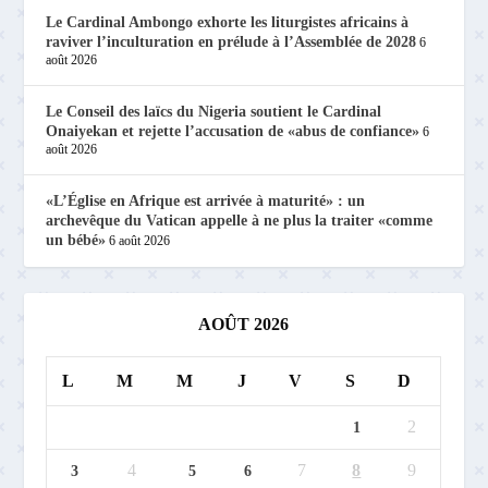
Le Cardinal Ambongo exhorte les liturgistes africains à
raviver l’inculturation en prélude à l’Assemblée de 2028
6
août 2026
Le Conseil des laïcs du Nigeria soutient le Cardinal
Onaiyekan et rejette l’accusation de «abus de confiance»
6
août 2026
«L’Église en Afrique est arrivée à maturité» : un
archevêque du Vatican appelle à ne plus la traiter «comme
un bébé»
6 août 2026
AOÛT 2026
L
M
M
J
V
S
D
2
1
4
7
8
9
3
5
6