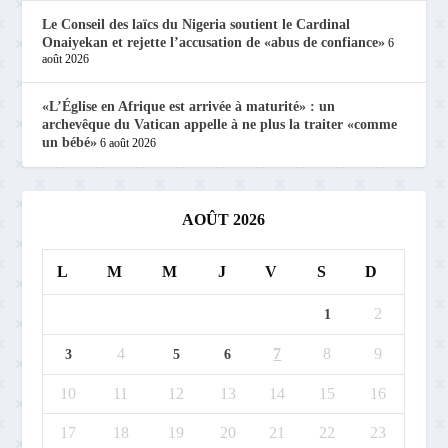
Le Conseil des laïcs du Nigeria soutient le Cardinal
Onaiyekan et rejette l’accusation de «abus de confiance»
6
août 2026
«L’Église en Afrique est arrivée à maturité» : un
archevêque du Vatican appelle à ne plus la traiter «comme
un bébé»
6 août 2026
AOÛT 2026
L
M
M
J
V
S
D
2
1
4
7
8
9
3
5
6
10
11
12
13
14
15
16
17
18
19
20
21
22
23