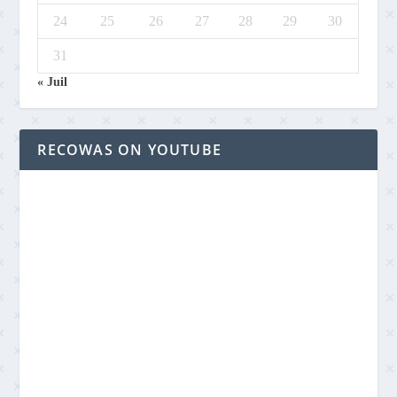
24
25
26
27
28
29
30
31
« Juil
RECOWAS ON YOUTUBE