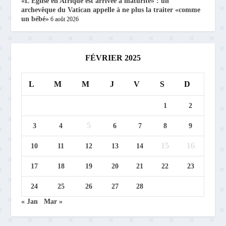
«L’Église en Afrique est arrivée à maturité» : un
archevêque du Vatican appelle à ne plus la traiter «comme
un bébé»
6 août 2026
FÉVRIER 2025
L
M
M
J
V
S
D
1
2
5
3
4
6
7
8
9
15
16
10
11
12
13
14
17
18
19
20
21
22
23
24
25
26
27
28
« Jan
Mar »