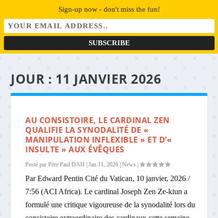
Sign-up now - don't miss the fun!
JOUR :
11 JANVIER 2026
AU CONSISTOIRE, LE CARDINAL ZEN
QUALIFIE LA SYNODALITÉ DE «
MANIPULATION INFLEXIBLE » ET D’«
INSULTE » AUX ÉVÊQUES
Posté par
Père Paul DAH
|
Jan 11, 2026
|
News
|
Par Edward Pentin Cité du Vatican, 10 janvier, 2026 /
7:56 (ACI Africa). Le cardinal Joseph Zen Ze-kiun a
formulé une critique vigoureuse de la synodalité lors du
consistoire extraordinaire des cardinaux cette semaine,...