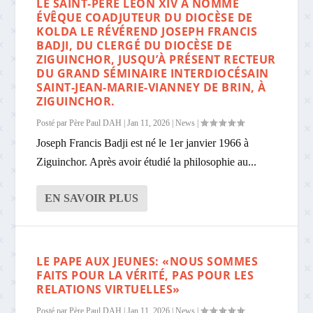
LE SAINT-PÈRE LÉON XIV A NOMMÉ
ÉVÊQUE COADJUTEUR DU DIOCÈSE DE
KOLDA LE RÉVÉREND JOSEPH FRANCIS
BADJI, DU CLERGÉ DU DIOCÈSE DE
ZIGUINCHOR, JUSQU’À PRÉSENT RECTEUR
DU GRAND SÉMINAIRE INTERDIOCÉSAIN
SAINT-JEAN-MARIE-VIANNEY DE BRIN, À
ZIGUINCHOR.
Posté par
Père Paul DAH
|
Jan 11, 2026
|
News
|
Joseph Francis Badji est né le 1er janvier 1966 à
Ziguinchor. Après avoir étudié la philosophie au...
EN SAVOIR PLUS
LE PAPE AUX JEUNES: «NOUS SOMMES
FAITS POUR LA VÉRITÉ, PAS POUR LES
RELATIONS VIRTUELLES»
Posté par
Père Paul DAH
|
Jan 11, 2026
|
News
|