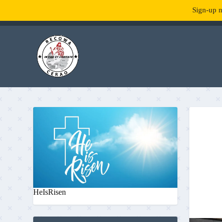
Sign-up n
TENDANCE :
What is RecowaCerao?
HeIsRisen