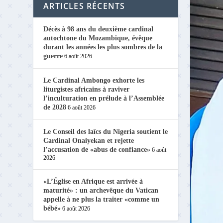
ARTICLES RÉCENTS
Décès à 98 ans du deuxième cardinal
autochtone du Mozambique, évêque
durant les années les plus sombres de la
guerre
6 août 2026
Le Cardinal Ambongo exhorte les
liturgistes africains à raviver
l’inculturation en prélude à l’Assemblée
de 2028
6 août 2026
Le Conseil des laïcs du Nigeria soutient le
Cardinal Onaiyekan et rejette
l’accusation de «abus de confiance»
6 août
2026
«L’Église en Afrique est arrivée à
maturité» : un archevêque du Vatican
appelle à ne plus la traiter «comme un
bébé»
6 août 2026