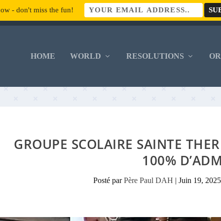
ow - don't miss the fun!
HOME
WORLD
RESOLUTIONS
O
GROUPE SCOLAIRE SAINTE THER
100% D’ADM
Posté par
Père Paul DAH
|
Juin 19, 202