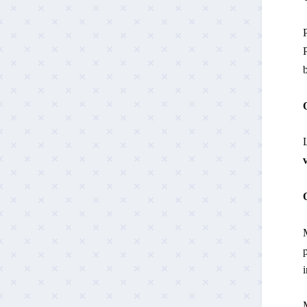
P
L
p
i
M