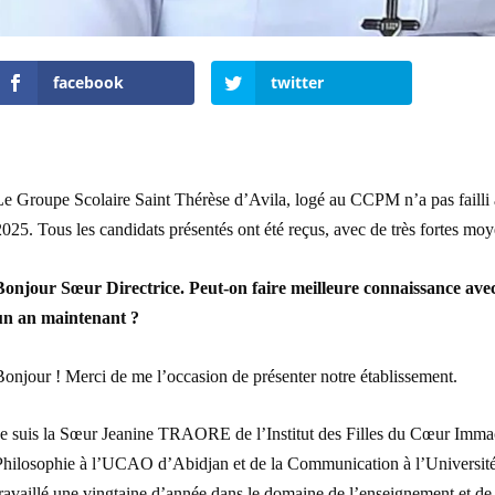
facebook
twitter
e Groupe Scolaire Saint Thérèse d’Avila, logé au CCPM n’a pas failli à 
025. Tous les candidats présentés ont été reçus, avec de très fortes moyen
Bonjour Sœur Directrice. Peut-on faire meilleure connaissance avec
un an maintenant ?
onjour ! Merci de me l’occasion de présenter notre établissement.
Je suis la Sœur Jeanine TRAORE de l’Institut des Filles du Cœur Imma
Philosophie à l’UCAO d’Abidjan et de la Communication à l’Univers
travaillé une vingtaine d’année dans le domaine de l’enseignement et d