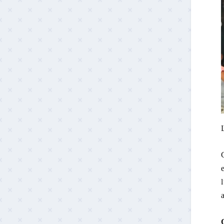
C
e
a
Q