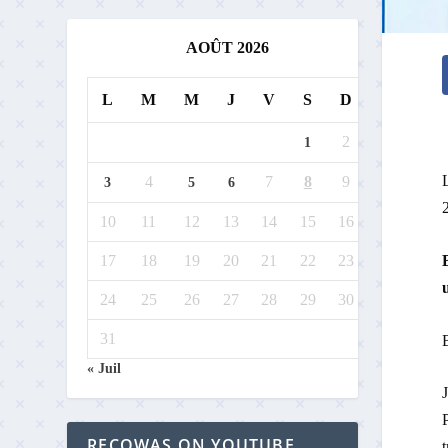
AOÛT 2026
L
M
M
J
V
S
D
2
1
L
4
7
8
9
3
5
6
2
10
11
12
13
14
15
16
17
18
19
20
21
22
23
24
25
26
27
28
29
30
31
B
« Juil
RECOWAS ON YOUTUBE