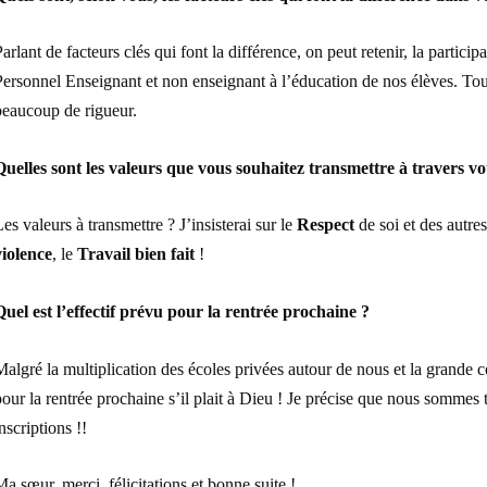
arlant de facteurs clés qui font la différence, on peut retenir, la particip
Personnel Enseignant et non enseignant à l’éducation de nos élèves. To
beaucoup de rigueur.
Quelles sont les valeurs que vous souhaitez transmettre à travers v
es valeurs à transmettre ? J’insisterai sur le
Respect
de soi et des autres,
violence
, le
Travail bien fait
!
Quel est l’effectif prévu pour la rentrée prochaine ?
Malgré la multiplication des écoles privées autour de nous et la grande
our la rentrée prochaine s’il plait à Dieu ! Je précise que nous sommes t
nscriptions !!
a sœur, merci, félicitations et bonne suite !