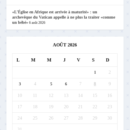
«L’Église en Afrique est arrivée à maturité» : un
archevêque du Vatican appelle à ne plus la traiter «comme
un bébé»
6 août 2026
AOÛT 2026
L
M
M
J
V
S
D
2
1
4
7
8
9
3
5
6
10
11
12
13
14
15
16
17
18
19
20
21
22
23
24
25
26
27
28
29
30
31