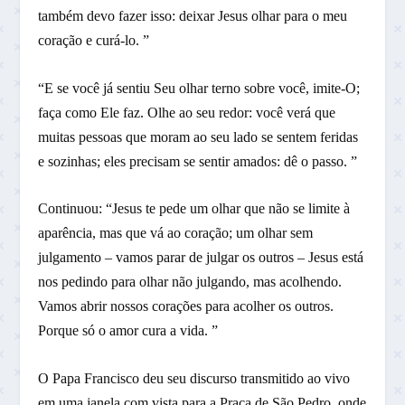
também devo fazer isso: deixar Jesus olhar para o meu
coração e curá-lo. ”
“E se você já sentiu Seu olhar terno sobre você, imite-O;
faça como Ele faz. Olhe ao seu redor: você verá que
muitas pessoas que moram ao seu lado se sentem feridas
e sozinhas; eles precisam se sentir amados: dê o passo. ”
Continuou: “Jesus te pede um olhar que não se limite à
aparência, mas que vá ao coração; um olhar sem
julgamento – vamos parar de julgar os outros – Jesus está
nos pedindo para olhar não julgando, mas acolhendo.
Vamos abrir nossos corações para acolher os outros.
Porque só o amor cura a vida. ”
O Papa Francisco deu seu discurso transmitido ao vivo
em uma janela com vista para a Praça de São Pedro, onde