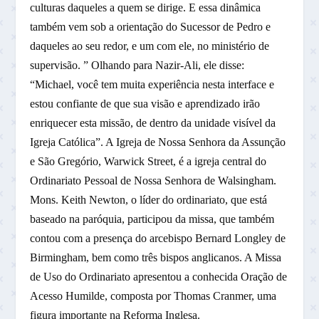
culturas daqueles a quem se dirige. E essa dinâmica
também vem sob a orientação do Sucessor de Pedro e
daqueles ao seu redor, e um com ele, no ministério de
supervisão. ” Olhando para Nazir-Ali, ele disse:
“Michael, você tem muita experiência nesta interface e
estou confiante de que sua visão e aprendizado irão
enriquecer esta missão, de dentro da unidade visível da
Igreja Católica”. A Igreja de Nossa Senhora da Assunção
e São Gregório, Warwick Street, é a igreja central do
Ordinariato Pessoal de Nossa Senhora de Walsingham.
Mons. Keith Newton, o líder do ordinariato, que está
baseado na paróquia, participou da missa, que também
contou com a presença do arcebispo Bernard Longley de
Birmingham, bem como três bispos anglicanos. A Missa
de Uso do Ordinariato apresentou a conhecida Oração de
Acesso Humilde, composta por Thomas Cranmer, uma
figura importante na Reforma Inglesa.