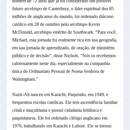
homem de 72 anos que já foi considerado um possível
futuro arcebispo de Canterbury, o líder espiritual dos 85
milhões de anglicanos do mundo, foi ordenado diácono
católico em 28 de outubro pelo arcebispo Kevin
McDonald, arcebispo emérito de Southwark. “Para você,
Michael, esta jornada foi realmente rica em sua geografia,
em sua jornada de aprendizado, de oração, de ministério
público e de decisão”, disse Nichols. “Nós os recebemos
calorosamente neste dia, especialmente na companhia
única do Ordinariato Pessoal de Nossa Senhora de
Walsingham.”
Nazir-Ali nasceu em Karachi, Paquistão, em 1949, e
frequentou escolas católicas. Ele tem ascendência familiar
cristã e muçulmana e possui cidadania britânica e
paquistanesa. Ele foi ordenado clérigo anglicano em
1976, trabalhando em Karachi e Lahore. Ele se tornou