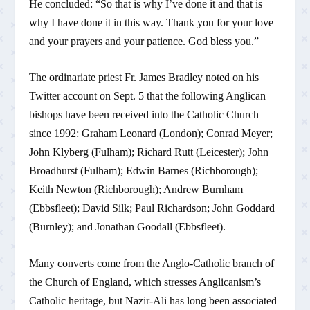
He concluded: “So that is why I’ve done it and that is
why I have done it in this way. Thank you for your love
and your prayers and your patience. God bless you.”
The ordinariate priest Fr. James Bradley noted on his
Twitter account on Sept. 5 that the following Anglican
bishops have been received into the Catholic Church
since 1992: Graham Leonard (London); Conrad Meyer;
John Klyberg (Fulham); Richard Rutt (Leicester); John
Broadhurst (Fulham); Edwin Barnes (Richborough);
Keith Newton (Richborough); Andrew Burnham
(Ebbsfleet); David Silk; Paul Richardson; John Goddard
(Burnley); and Jonathan Goodall (Ebbsfleet).
Many converts come from the Anglo-Catholic branch of
the Church of England, which stresses Anglicanism’s
Catholic heritage, but Nazir-Ali has long been associated