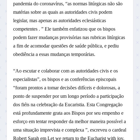
pandemia do coronavírus, “as normas litúrgicas não são
matérias sobre as quais as autoridades civis podem
legislar, mas apenas as autoridades eclesiásticas
competentes . ” Ele também enfatizou que os bispos
podem fazer mudanças provisórias nas rubricas litúrgicas
a fim de acomodar questões de saúde pública, e pediu
obediência a essas mudanças temporárias.
“Ao escutar e colaborar com as autoridades civis e os
especialistas”, os bispos e as conferências episcopais
“foram prontos a tomar decisões difíceis e dolorosas, a
ponto de suspender por um longo período a participação
dos fiéis na celebração da Eucaristia. Esta Congregação
está profundamente grata aos Bispos por seu empenho e
esforço em tentar responder da melhor maneira possível a
uma situação imprevista e complexa ”, escreveu o cardeal
Robert Sarah em Let we return to the Eucharist with joy,