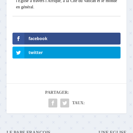
l'Église à travers l'Afrique, à la Cité du Vatican et le monde
en général.
facebook
twitter
PARTAGER:
TAUX:
LE PAPE FRANÇOIS
UNE EGLISE