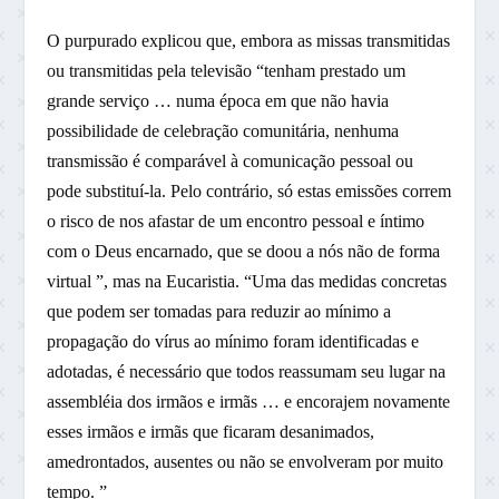
O purpurado explicou que, embora as missas transmitidas
ou transmitidas pela televisão “tenham prestado um
grande serviço … numa época em que não havia
possibilidade de celebração comunitária, nenhuma
transmissão é comparável à comunicação pessoal ou
pode substituí-la. Pelo contrário, só estas emissões correm
o risco de nos afastar de um encontro pessoal e íntimo
com o Deus encarnado, que se doou a nós não de forma
virtual ”, mas na Eucaristia. “Uma das medidas concretas
que podem ser tomadas para reduzir ao mínimo a
propagação do vírus ao mínimo foram identificadas e
adotadas, é necessário que todos reassumam seu lugar na
assembléia dos irmãos e irmãs … e encorajem novamente
esses irmãos e irmãs que ficaram desanimados,
amedrontados, ausentes ou não se envolveram por muito
tempo. ”