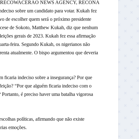
pondente da RECOWACERAO NEWS AGENCY, RECONA
indeciso sobre um candidato para votar. Kukah fez
ivo de escolher quem será o próximo presidente
diocese de Sokoto, Matthew Kukah, diz que nenhum
eleições gerais de 2023. Kukah fez essa afirmação
quarta-feira. Segundo Kukah, os nigerianos não
frenta atualmente. O bispo argumentou que deveria
m ficaria indeciso sobre a insegurança? Por que
efeição? “Por que alguém ficaria indeciso com o
 Portanto, é preciso haver uma batalha vigorosa
escolhas políticas, afirmando que não existe
prias emoções.