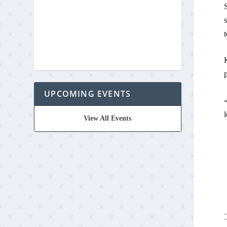
S
s
K
p
UPCOMING EVENTS
«
l
View All Events