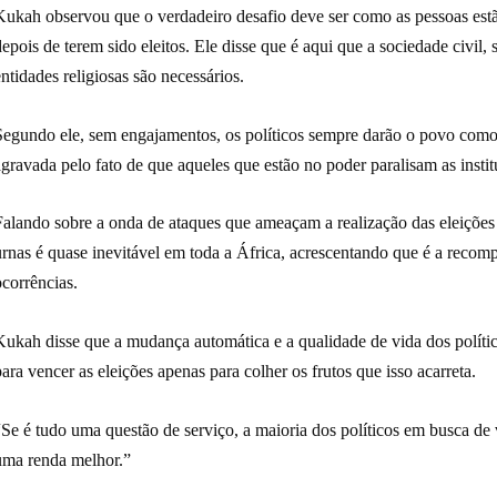
Kukah observou que o verdadeiro desafio deve ser como as pessoas estã
epois de terem sido eleitos. Ele disse que é aqui que a sociedade civil, 
ntidades religiosas são necessários.
Segundo ele, sem engajamentos, os políticos sempre darão o povo como 
gravada pelo fato de que aqueles que estão no poder paralisam as instit
Falando sobre a onda de ataques que ameaçam a realização das eleições 
rnas é quase inevitável em toda a África, acrescentando que é a recomp
corrências.
Kukah disse que a mudança automática e a qualidade de vida dos políti
ara vencer as eleições apenas para colher os frutos que isso acarreta.
Se é tudo uma questão de serviço, a maioria dos políticos em busca de 
uma renda melhor.”