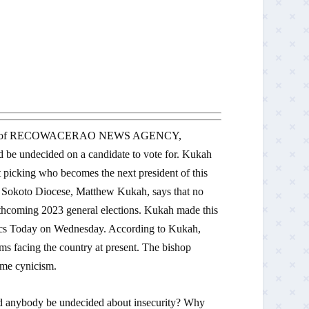
espondent of RECOWACERAO NEWS AGENCY,
 be undecided on a candidate to vote for. Kukah
at picking who becomes the next president of this
f Sokoto Diocese, Matthew Kukah, says that no
orthcoming 2023 general elections. Kukah made this
itics Today on Wednesday. According to Kukah,
s facing the country at present. The bishop
ome cynicism.
 anybody be undecided about insecurity? Why