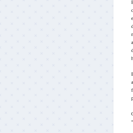
n
h
E
a
f
p
O
“