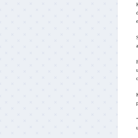
d
e
a
u
o
p
“