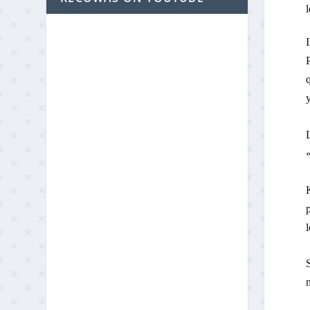
I
P
q
y
L
«
K
p
l
S
n