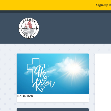
Sign-up n
TENDANCE :
What is RecowaCerao?
HeIsRisen