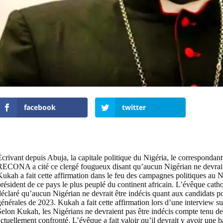
facebook
twitter
Écrivant depuis Abuja, la capitale politique du Nigéria, le cor
RECONA a cité ce clergé fougueux disant qu’aucun Nigérian ne devrait ê
ukah a fait cette affirmation dans le feu des campagnes politiques au Ni
président de ce pays le plus peuplé du continent africain. L’évêque ca
éclaré qu’aucun Nigérian ne devrait être indécis quant aux candidats po
énérales de 2023. Kukah a fait cette affirmation lors d’une interview s
Selon Kukah, les Nigérians ne devraient pas être indécis compte tenu d
ctuellement confronté. L’évêque a fait valoir qu’il devrait y avoir une b