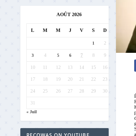
AOÛT 2026
L
M
M
J
V
S
D
2
1
4
7
8
9
3
5
6
10
11
12
13
14
15
16
17
18
19
20
21
22
23
24
25
26
27
28
29
30
31
K
« Juil
d
g
a
RECOWAS ON YOUTUBE