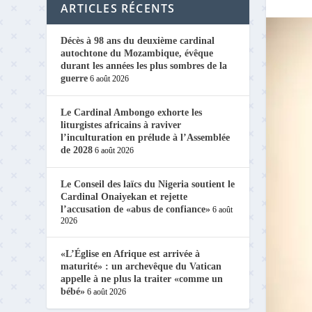
ARTICLES RÉCENTS
Décès à 98 ans du deuxième cardinal
autochtone du Mozambique, évêque
durant les années les plus sombres de la
guerre
6 août 2026
Le Cardinal Ambongo exhorte les
liturgistes africains à raviver
l’inculturation en prélude à l’Assemblée
de 2028
6 août 2026
Le Conseil des laïcs du Nigeria soutient le
Cardinal Onaiyekan et rejette
l’accusation de «abus de confiance»
6 août
2026
«L’Église en Afrique est arrivée à
maturité» : un archevêque du Vatican
appelle à ne plus la traiter «comme un
bébé»
6 août 2026