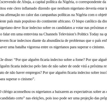
Escrevendo de Abuja, a capital política da Nigéria, o corres
citou este clero inflamado dizendo que nenhum nigeriano deveria estar 
esta afirmação no calor das campanhas políticas na Nigéria com o objet
deste país mais populoso do continente africano. O bispo católico da 
igeriano deve ficar indeciso sobre os candidatos a votar nas próximas 
ao falar em uma entrevista na Channels Television’s Politics Today na 
devem ficar indecisos diante da abundância de problemas que o país en
aver uma batalha vigorosa entre os nigerianos para superar o cinismo.
le disse: “Por que alguém ficaria indeciso sobre a fome? Por que algué
lguém ficaria indeciso pelo fato de não saber de onde virá a próxima r
ato de não haver empregos? Por que alguém ficaria indeciso sobre isso?
ara superar o cinismo”.
 clérigo aconselhou os nigerianos a baixarem as expectativas sobre as 
candidato certo” nas eleições, pois isso pode ser uma projeção das pró