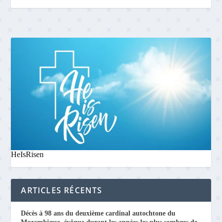
HeIsRisen
ARTICLES RÉCENTS
Décès à 98 ans du deuxième cardinal autochtone du