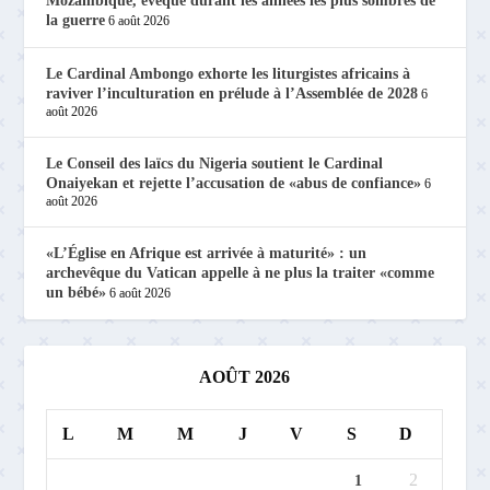
Mozambique, évêque durant les années les plus sombres de
la guerre
6 août 2026
Le Cardinal Ambongo exhorte les liturgistes africains à
raviver l’inculturation en prélude à l’Assemblée de 2028
6
août 2026
Le Conseil des laïcs du Nigeria soutient le Cardinal
Onaiyekan et rejette l’accusation de «abus de confiance»
6
août 2026
«L’Église en Afrique est arrivée à maturité» : un
archevêque du Vatican appelle à ne plus la traiter «comme
un bébé»
6 août 2026
AOÛT 2026
L
M
M
J
V
S
D
2
1