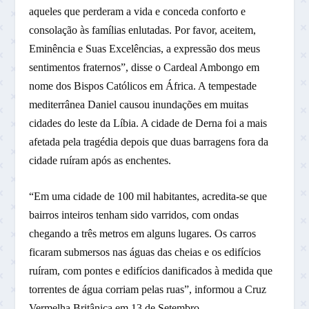
aqueles que perderam a vida e conceda conforto e
consolação às famílias enlutadas. Por favor, aceitem,
Eminência e Suas Excelências, a expressão dos meus
sentimentos fraternos”, disse o Cardeal Ambongo em
nome dos Bispos Católicos em África. A tempestade
mediterrânea Daniel causou inundações em muitas
cidades do leste da Líbia. A cidade de Derna foi a mais
afetada pela tragédia depois que duas barragens fora da
cidade ruíram após as enchentes.
“Em uma cidade de 100 mil habitantes, acredita-se que
bairros inteiros tenham sido varridos, com ondas
chegando a três metros em alguns lugares. Os carros
ficaram submersos nas águas das cheias e os edifícios
ruíram, com pontes e edifícios danificados à medida que
torrentes de água corriam pelas ruas”, informou a Cruz
Vermelha Britânica em 13 de Setembro.