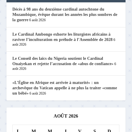
Décès à 98 ans du deuxième cardinal autochtone du
Mozambique, évêque durant les années les plus sombres de
la guerre
6 août 2026
Le Cardinal Ambongo exhorte les liturgistes africains à
raviver l’inculturation en prélude à l’Assemblée de 2028
6
août 2026
Le Conseil des laïcs du Nigeria soutient le Cardinal
Onaiyekan et rejette l’accusation de «abus de confiance»
6
août 2026
«L’Église en Afrique est arrivée à maturité» : un
archevêque du Vatican appelle à ne plus la traiter «comme
un bébé»
6 août 2026
AOÛT 2026
L
M
M
J
V
S
D