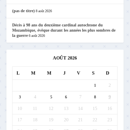
(pas de titre)
8 août 2026
Décès à 98 ans du deuxième cardinal autochtone du
Mozambique, évêque durant les années les plus sombres de
la guerre
6 août 2026
AOÛT 2026
L
M
M
J
V
S
D
2
1
4
7
9
3
5
6
8
10
11
12
13
14
15
16
17
18
19
20
21
22
23