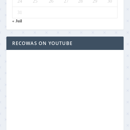
24
25
26
27
28
29
30
31
« Juil
RECOWAS ON YOUTUBE