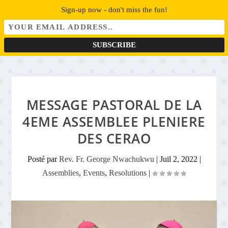
Sign-up now - don't miss the fun!
MESSAGE PASTORAL DE LA
4EME ASSEMBLEE PLENIERE
DES CERAO
Posté par
Rev. Fr. George Nwachukwu
|
Juil 2, 2022
|
Assemblies
,
Events
,
Resolutions
|