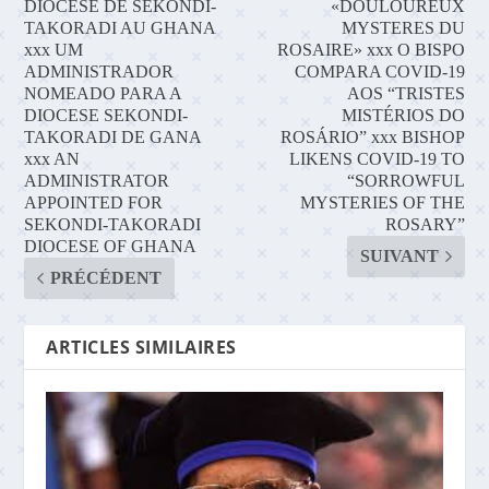
DIOCESE DE SEKONDI-
«DOULOUREUX
TAKORADI AU GHANA
MYSTERES DU
xxx UM
ROSAIRE» xxx O BISPO
ADMINISTRADOR
COMPARA COVID-19
NOMEADO PARA A
AOS “TRISTES
DIOCESE SEKONDI-
MISTÉRIOS DO
TAKORADI DE GANA
ROSÁRIO” xxx BISHOP
xxx AN
LIKENS COVID-19 TO
ADMINISTRATOR
“SORROWFUL
APPOINTED FOR
MYSTERIES OF THE
SEKONDI-TAKORADI
ROSARY”
DIOCESE OF GHANA
SUIVANT
PRÉCÉDENT
ARTICLES SIMILAIRES