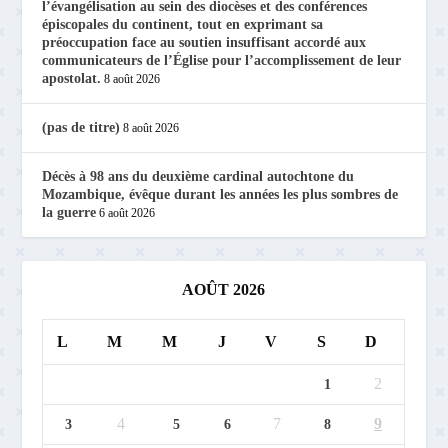
l’évangélisation au sein des diocèses et des conférences
épiscopales du continent, tout en exprimant sa
préoccupation face au soutien insuffisant accordé aux
communicateurs de l’Église pour l’accomplissement de leur
apostolat.
8 août 2026
(pas de titre)
8 août 2026
Décès à 98 ans du deuxième cardinal autochtone du
Mozambique, évêque durant les années les plus sombres de
la guerre
6 août 2026
AOÛT 2026
L
M
M
J
V
S
D
2
1
4
7
9
3
5
6
8