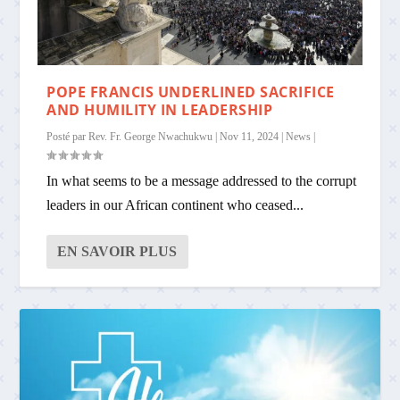
POPE FRANCIS UNDERLINED SACRIFICE
AND HUMILITY IN LEADERSHIP
Posté par
Rev. Fr. George Nwachukwu
|
Nov 11, 2024
|
News
|
In what seems to be a message addressed to the corrupt
leaders in our African continent who ceased...
EN SAVOIR PLUS