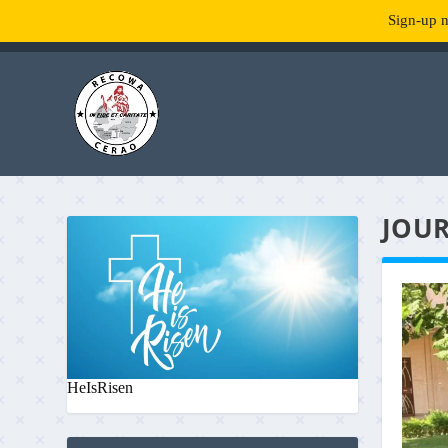
Sign-up n
TENDANCE :
What is RecowaCerao?
JOUR
HeIsRisen