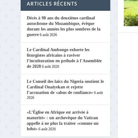
ARTICLES RÉCENTS
Décès à 98 ans du deuxième cardinal
autochtone du Mozambique, évêque
durant les années les plus sombres de la
guerre
6 août 2026
Le Cardinal Ambongo exhorte les
liturgistes africains à raviver
l’inculturation en prélude à l’Assemblée
de 2028
6 août 2026
Le Conseil des laïcs du Nigeria soutient le
Cardinal Onaiyekan et rejette
l’accusation de «abus de confiance»
6 août
2026
«L’Église en Afrique est arrivée à
maturité» : un archevêque du Vatican
appelle à ne plus la traiter «comme un
bébé»
6 août 2026