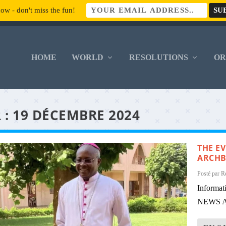
ow - don't miss the fun!
HOME
WORLD
RESOLUTIONS
O
 :
19 DÉCEMBRE 2024
THE E
ARCHB
Posté par
R
Informa
NEWS AG