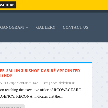
RGANOGRAM
GALLERY
CONTACT US
VER-SMILING BISHOP DABIRÉ APPOINTED
ISHOP
ev. Fr. George Nwachukwu
|
Déc 19, 2024
|
News
|
tion reaching the executive office of RCOWACEARO
ENCY, RECONA, indicates that the...