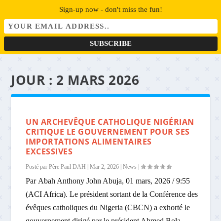
Sign-up now - don't miss the fun!
JOUR :
2 MARS 2026
UN ARCHEVÊQUE CATHOLIQUE NIGÉRIAN
CRITIQUE LE GOUVERNEMENT POUR SES
IMPORTATIONS ALIMENTAIRES
EXCESSIVES
Posté par
Père Paul DAH
|
Mar 2, 2026
|
News
|
Par Abah Anthony John Abuja, 01 mars, 2026 / 9:55
(ACI Africa). Le président sortant de la Conférence des
évêques catholiques du Nigeria (CBCN) a exhorté le
gouvernement dirigé par le président Ahmed Bola