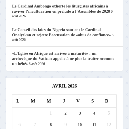
Le Cardinal Ambongo exhorte les liturgistes africains à
raviver l’inculturation en prélude à l’Assemblée de 2028
6
août 2026
Le Conseil des laïcs du Nigeria soutient le Cardinal
Onaiyekan et rejette l’accusation de «abus de confiance»
6
août 2026
«L’Église en Afrique est arrivée à maturité» : un
archevêque du Vatican appelle à ne plus la traiter «comme
un bébé»
6 août 2026
AVRIL 2026
L
M
M
J
V
S
D
1
5
2
3
4
6
7
9
12
8
10
11