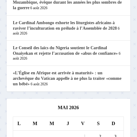
Mozambique, évêque durant les années les plus sombres de
la guerre
6 août 2026
Le Cardinal Ambongo exhorte les liturgistes africains à
raviver l’inculturation en prélude à l’Assemblée de 2028
6
août 2026
Le Conseil des laïcs du Nigeria soutient le Cardinal
Onaiyekan et rejette l’accusation de «abus de confiance»
6
août 2026
«L’Église en Afrique est arrivée à maturité» : un
archevêque du Vatican appelle à ne plus la traiter «comme
un bébé»
6 août 2026
MAI 2026
L
M
M
J
V
S
D
1
2
3