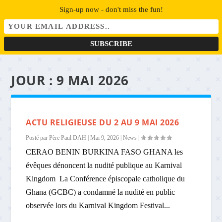
Sign-up now - don't miss the fun!
JOUR :
9 MAI 2026
ACTU RELIGIEUSE DU 2 AU 9 MAI 2026
Posté par
Père Paul DAH
|
Mai 9, 2026
|
News
|
CERAO BENIN BURKINA FASO GHANA les
évêques dénoncent la nudité publique au Karnival
Kingdom La Conférence épiscopale catholique du
Ghana (GCBC) a condamné la nudité en public
observée lors du Karnival Kingdom Festival...