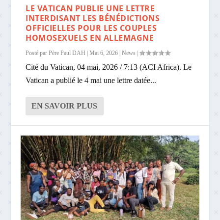
LE VATICAN PUBLIE UNE LETTRE
INTERDISANT LES BÉNÉDICTIONS
OFFICIELLES POUR LES COUPLES
HOMOSEXUELS EN ALLEMAGNE
Posté par
Père Paul DAH
|
Mai 6, 2026
|
News
|
Cité du Vatican, 04 mai, 2026 / 7:13 (ACI Africa). Le
Vatican a publié le 4 mai une lettre datée...
EN SAVOIR PLUS