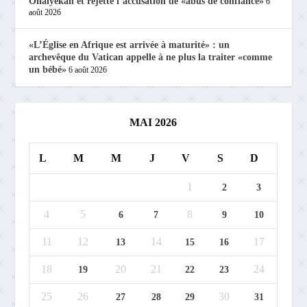
Onaiyekan et rejette l’accusation de «abus de confiance»
6
août 2026
«L’Église en Afrique est arrivée à maturité» : un
archevêque du Vatican appelle à ne plus la traiter «comme
un bébé»
6 août 2026
MAI 2026
L
M
M
J
V
S
D
1
2
3
4
5
8
6
7
9
10
11
12
14
17
13
15
16
18
20
21
24
19
22
23
25
26
30
27
28
29
31