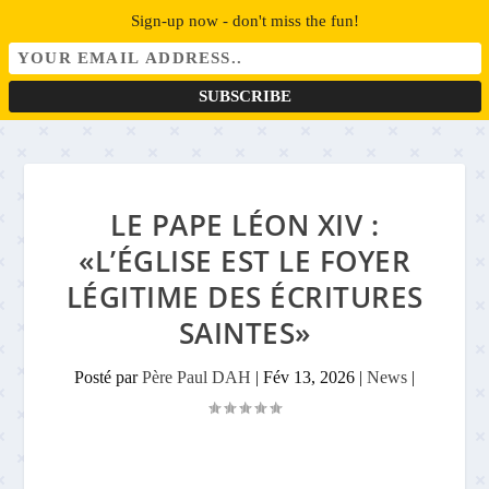
Sign-up now - don't miss the fun!
LE PAPE LÉON XIV :
«L’ÉGLISE EST LE FOYER
LÉGITIME DES ÉCRITURES
SAINTES»
Posté par
Père Paul DAH
|
Fév 13, 2026
|
News
|