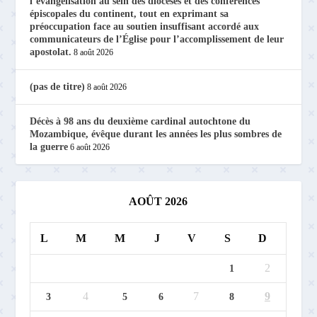
l’évangélisation au sein des diocèses et des conférences
épiscopales du continent, tout en exprimant sa
préoccupation face au soutien insuffisant accordé aux
communicateurs de l’Église pour l’accomplissement de leur
apostolat.
8 août 2026
(pas de titre)
8 août 2026
Décès à 98 ans du deuxième cardinal autochtone du
Mozambique, évêque durant les années les plus sombres de
la guerre
6 août 2026
AOÛT 2026
L
M
M
J
V
S
D
2
1
4
7
9
3
5
6
8