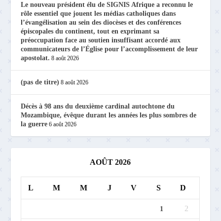
Le nouveau président élu de SIGNIS Afrique a reconnu le
rôle essentiel que jouent les médias catholiques dans
l’évangélisation au sein des diocèses et des conférences
épiscopales du continent, tout en exprimant sa
préoccupation face au soutien insuffisant accordé aux
communicateurs de l’Église pour l’accomplissement de leur
apostolat.
8 août 2026
(pas de titre)
8 août 2026
Décès à 98 ans du deuxième cardinal autochtone du
Mozambique, évêque durant les années les plus sombres de
la guerre
6 août 2026
AOÛT 2026
L
M
M
J
V
S
D
2
1