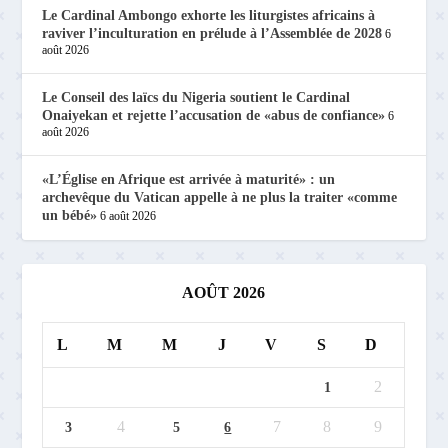
Le Cardinal Ambongo exhorte les liturgistes africains à
raviver l’inculturation en prélude à l’Assemblée de 2028
6
août 2026
Le Conseil des laïcs du Nigeria soutient le Cardinal
Onaiyekan et rejette l’accusation de «abus de confiance»
6
août 2026
«L’Église en Afrique est arrivée à maturité» : un
archevêque du Vatican appelle à ne plus la traiter «comme
un bébé»
6 août 2026
AOÛT 2026
L
M
M
J
V
S
D
2
1
4
7
8
9
3
5
6