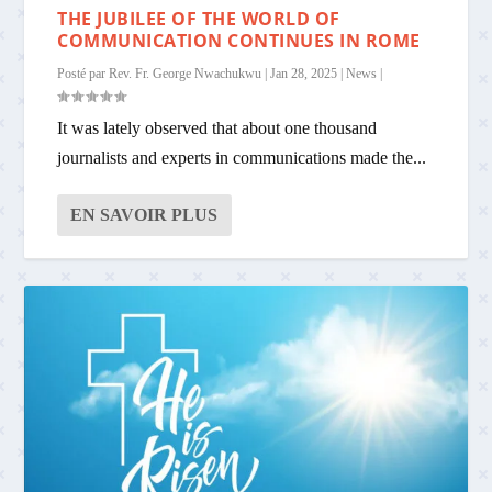
THE JUBILEE OF THE WORLD OF
COMMUNICATION CONTINUES IN ROME
Posté par
Rev. Fr. George Nwachukwu
|
Jan 28, 2025
|
News
|
It was lately observed that about one thousand
journalists and experts in communications made the...
EN SAVOIR PLUS