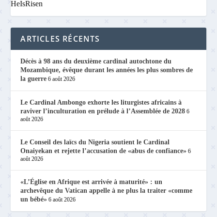
HeIsRisen
ARTICLES RÉCENTS
Décès à 98 ans du deuxième cardinal autochtone du
Mozambique, évêque durant les années les plus sombres de
la guerre
6 août 2026
Le Cardinal Ambongo exhorte les liturgistes africains à
raviver l’inculturation en prélude à l’Assemblée de 2028
6
août 2026
Le Conseil des laïcs du Nigeria soutient le Cardinal
Onaiyekan et rejette l’accusation de «abus de confiance»
6
août 2026
«L’Église en Afrique est arrivée à maturité» : un
archevêque du Vatican appelle à ne plus la traiter «comme
un bébé»
6 août 2026