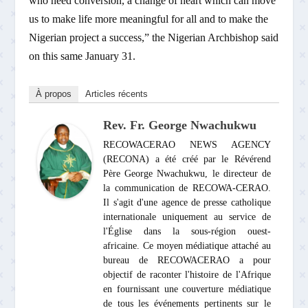
who need conversion, a change of heart which can move
us to make life more meaningful for all and to make the
Nigerian project a success,” the Nigerian Archbishop said
on this same January 31.
À propos
Articles récents
Rev. Fr. George Nwachukwu
RECOWACERAO NEWS AGENCY
(RECONA) a été créé par le Révérend
Père George Nwachukwu, le directeur de
la communication de RECOWA-CERAO.
Il s'agit d'une agence de presse catholique
internationale uniquement au service de
l'Église dans la sous-région ouest-
africaine. Ce moyen médiatique attaché au
bureau de RECOWACERAO a pour
objectif de raconter l'histoire de l'Afrique
en fournissant une couverture médiatique
de tous les événements pertinents sur le