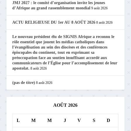
JMJ 2027 : le comité d’organisation invite les jeunes
d’Afrique au grand rassemblement mondial
9 août 2026
ACTU RELIGIEUSE DU 1er AU 8 AOÛT 2026
8 août 2026
Le nouveau président élu de SIGNIS Afrique a reconnu le
rôle essentiel que jouent les médias catholiques dans
l’évangélisation au sein des diocèses et des conférences
épiscopales du continent, tout en exprimant sa
préoccupation face au soutien insuffisant accordé aux
communicateurs de l’Église pour l’accomplissement de leur
apostolat.
8 août 2026
(pas de titre)
8 août 2026
AOÛT 2026
L
M
M
J
V
S
D